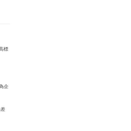
的高標
為企
場差