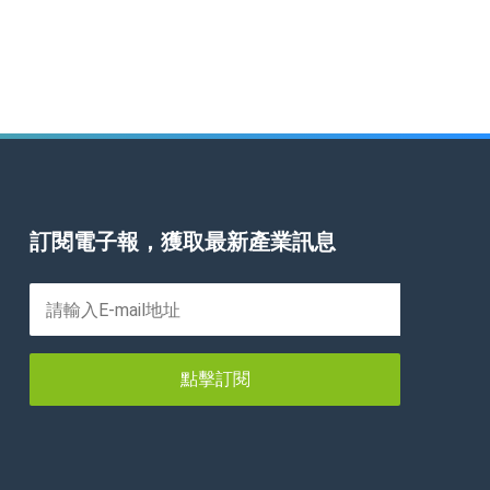
訂閱電子報，獲取最新產業訊息
點擊訂閱