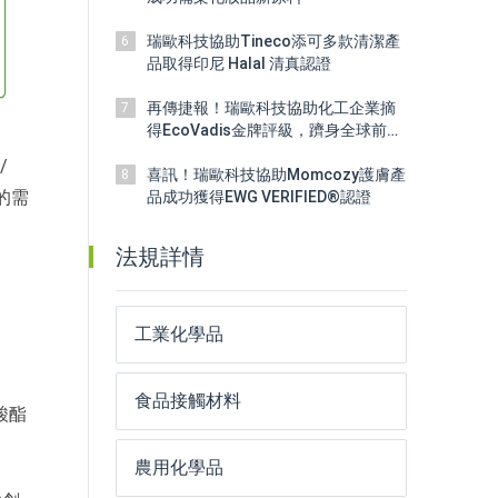
瑞歐科技協助Tineco添可多款清潔產
6
品取得印尼 Halal 清真認證
再傳捷報！瑞歐科技協助化工企業摘
7
得EcoVadis金牌評級，躋身全球前
5%
/
喜訊！瑞歐科技協助Momcozy護膚產
8
藏的需
品成功獲得EWG VERIFIED®認證
法規詳情
工業化學品
食品接觸材料
酸酯
農用化學品