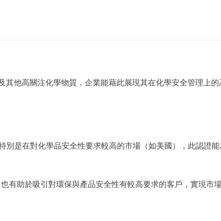
PFAS 及其他高關注化學物質，企業能藉此展現其在化學安全管理上
認證，特別是在對化學品安全性要求較高的市場（如美國），此認證能
，也有助於吸引對環保與產品安全性有較高要求的客戶，實現市