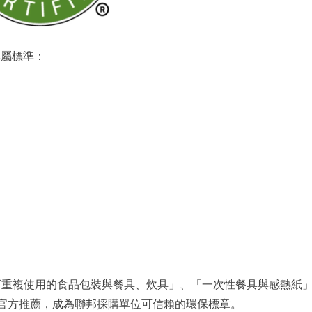
專屬標準：
可重複使用的食品包裝與餐具、炊具」、「一次性餐具與感熱紙
A）官方推薦，成為聯邦採購單位可信賴的環保標章。