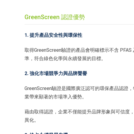
GreenScreen 認證優勢
1. 提升產品安全性與環保性
取得GreenScreen驗證的產品會明確標示不含 
準，符合綠色化學與永續發展的目標。
2. 強化市場競爭力與品牌聲譽
GreenScreen驗證是國際廣泛認可的環保產品
業帶來顯著的市場準入優勢。
藉由取得認證，企業不僅能提升品牌形象與可信度
異化。