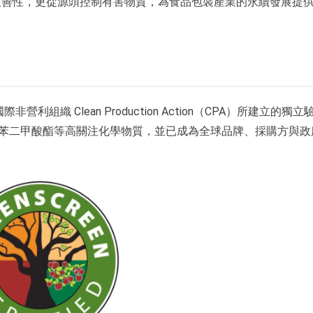
友善性，更從源頭控制有害物質，為食品包裝產業的永續發展提
。
）是由國際非營利組織 Clean Production Action（CPA）所建立的獨立
、鄰苯二甲酸酯等高關注化學物質，並已成為全球品牌、採購方與政