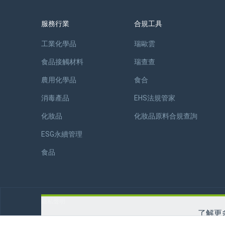
服務行業
合規工具
工業化學品
瑞歐雲
食品接觸材料
瑞查查
農用化學品
食合
消毒產品
EHS法規管家
化妝品
化妝品原料合規查詢
ESG永續管理
食品
隱私聲明
了解更