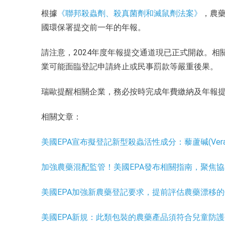
根據
《聯邦殺蟲劑、殺真菌劑和滅鼠劑法案》
，農
國環保署提交前一年的年報。
請注意，2024年度年報提交通道現已正式開啟。
業可能面臨登記申請終止或民事罰款等嚴重後果。
瑞歐提醒相關企業，務必按時完成年費繳納及年報
相關文章：
美國EPA宣布擬登記新型殺蟲活性成分：藜蘆碱(Veratr
加強農藥混配監管！美國EPA發布相關指南，聚焦協同
美國EPA加強新農藥登記要求，提前評估農藥漂移
美國EPA新規：此類包裝的農藥產品須符合兒童防護包