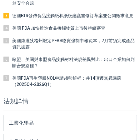
於安全合規
德國BfR發佈食品接觸紙和紙板建議書修訂草案並公開徵求意見
3
美國 FDA 加快推進食品接觸物質上市後持續審查
4
美國康涅狄格州敲定PFAS物質強制申報範本，7月前須完成產品
5
資訊披露
歐盟、美國與東盟食品接觸材料法規差異對比：出口企業如何判
6
斷合規路徑？
美國FDA再生塑膠NOL申請趨勢解析：共14項獲無異議函
7
（2025Q4-2026Q1）
法規詳情
工業化學品