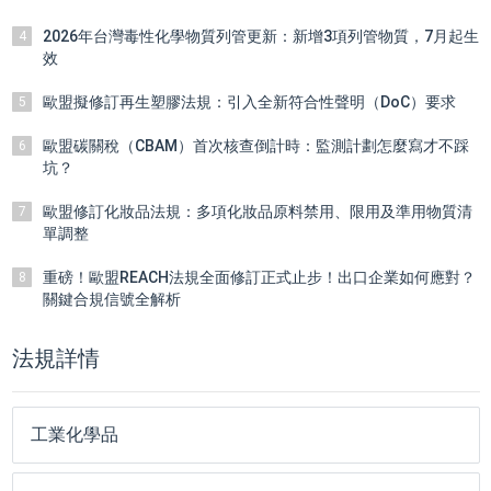
2026年台灣毒性化學物質列管更新：新增3項列管物質，7月起生
4
效
歐盟擬修訂再生塑膠法規：引入全新符合性聲明（DoC）要求
5
歐盟碳關稅（CBAM）首次核查倒計時：監測計劃怎麼寫才不踩
6
坑？
歐盟修訂化妝品法規：多項化妝品原料禁用、限用及準用物質清
7
單調整
重磅！歐盟REACH法規全面修訂正式止步！出口企業如何應對？
8
關鍵合規信號全解析
法規詳情
工業化學品