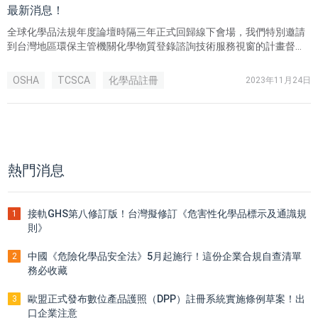
最新消息！
全球化學品法規年度論壇時隔三年正式回歸線下會場，我們特別邀請
到台灣地區環保主管機關化學物質登錄諮詢技術服務視窗的計畫督
導、環資國際有限公司總經理倪雅惠女士作為演講嘉賓之一。 本次會
議倪雅惠女士給大家帶來了2個重要資訊以及1條緊急呼籲，並根據其
OSHA
TCSCA
化學品註冊
2023年11月24日
多年工作經驗，為我們提供了既有化學物質標準登錄的一些乾貨建
議。相關企業一起跟隨瑞歐來看看吧！
熱門消息
接軌GHS第八修訂版！台灣擬修訂《危害性化學品標示及通識規
1
則》
中國《危險化學品安全法》5月起施行！這份企業合規自查清單
2
務必收藏
歐盟正式發布數位產品護照（DPP）註冊系統實施條例草案！出
3
口企業注意