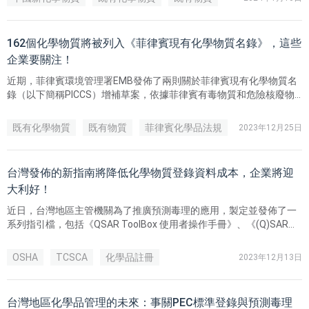
162個化學物質將被列入《菲律賓現有化學物質名錄》，這些
企業要關注！
近期，菲律賓環境管理署EMB發佈了兩則關於菲律賓現有化學物質名
錄（以下簡稱PICCS）增補草案，依據菲律賓有毒物質和危險核廢物
管控法案（R.A.6969）、其實施細則（DAO 1992-29）和2014-001通
函的相關規定：
既有化學物質
既有物質
菲律賓化學品法規
2023年12月25日
台灣發佈的新指南將降低化學物質登錄資料成本，企業將迎
大利好！
近日，台灣地區主管機關為了推廣預測毒理的應用，製定並發佈了一
系列指引檔，包括《QSAR ToolBox 使用者操作手冊》、《(Q)SAR模
型驗證方法概述》、《化學物質分群原則》與《交叉參照評估架
構》。（*上述指南文件均可在登錄平臺下載全文）
OSHA
TCSCA
化學品註冊
2023年12月13日
台灣地區化學品管理的未來：事關PEC標準登錄與預測毒理