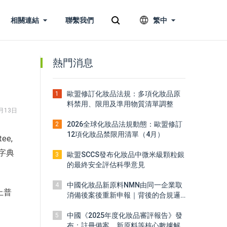
相關連結
聯繫我們
繁中
熱門消息
歐盟修訂化妝品法規：多項化妝品原
1
料禁用、限用及準用物質清單調整
月13日
2026全球化妝品法規動態：歐盟修訂
2
12項化妝品禁限用清單（4月）
ee,
分字典
歐盟SCCS發布化妝品中微米級顆粒銀
3
的最終安全評估科學意見
中國化妝品新原料NMN由同一企業取
4
上普
消備後案後重新申報｜背後的合規邏
輯
中國《2025年度化妝品審評報告》發
5
布：註冊備案、新原料等核心數據解