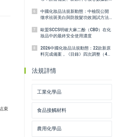
讀
中國化妝品法規新動態：中檢院公開
6
徵求祛斑美白與防脫髮功效測試方法
標準意見
歐盟SCCS明確大麻二酚（CBD）在化
7
妝品中的最終安全使用濃度
2026中國化妝品法規動態：22款新原
8
料完成備案，《目錄》四次調整（4
月）
法規詳情
工業化學品
結束
食品接觸材料
農用化學品