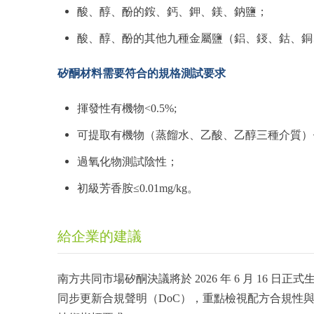
酸、醇、酚的銨、鈣、鉀、鎂、鈉鹽；
酸、醇、酚的其他九種金屬鹽（鋁、鋄、鈷、銅
矽酮材料需要符合的規格測試要求
揮發性有機物<0.5%;
可提取有機物（蒸餾水、乙酸、乙醇三種介質）<0
過氧化物測試陰性；
初級芳香胺≤0.01mg/kg。
給企業的建議
南方共同市場矽酮決議將於 2026 年 6 月 16
同步更新合規聲明（DoC），重點檢視配方合規性