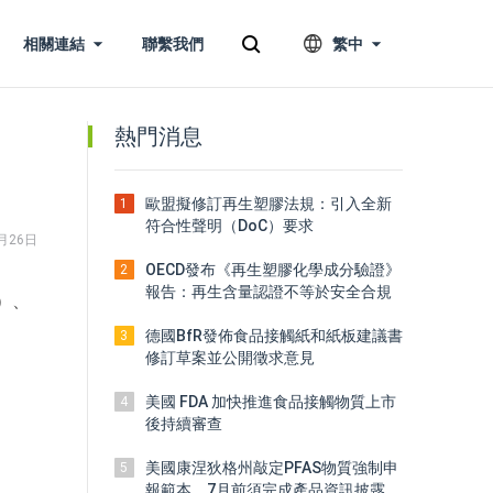
相關連結
聯繫我們
繁中
熱門消息
歐盟擬修訂再生塑膠法規：引入全新
1
符合性聲明（DoC）要求
月26日
OECD發布《再生塑膠化學成分驗證》
2
報告：再生含量認證不等於安全合規
9）、
德國BfR發佈食品接觸紙和紙板建議書
3
修訂草案並公開徵求意見
美國 FDA 加快推進食品接觸物質上市
4
後持續審查
美國康涅狄格州敲定PFAS物質強制申
5
報範本，7月前須完成產品資訊披露