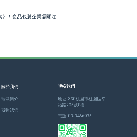
案》！食品包裝企業需關注
聯絡我們
關於我們
瑞歐簡介
地址: 330桃園市桃園區幸
福路206號8樓
聯繫我們
電話: 03-3466936