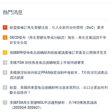
熱門消息
歐盟擬修訂再生塑膠法規：引入全新符合性聲明（DoC）要求
1
OECD發布《再生塑膠化學成分驗證》報告：再生含量認證不等
2
於安全合規
德國BfR發佈食品接觸紙和紙板建議書修訂草案並公開徵求意見
3
美國 FDA 加快推進食品接觸物質上市後持續審查
4
美國康涅狄格州敲定PFAS物質強制申報範本，7月前須完成產品
5
資訊披露
歐盟、美國與東盟食品接觸材料法規差異對比：出口企業如何判
6
斷合規路徑？
美國FDA再生塑膠NOL申請趨勢解析：共14項獲無異議函
7
（2025Q4-2026Q1）