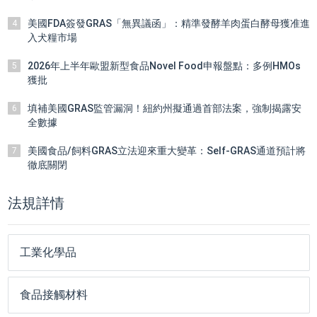
美國FDA簽發GRAS「無異議函」：精準發酵羊肉蛋白酵母獲准進
4
入犬糧市場
2026年上半年歐盟新型食品Novel Food申報盤點：多例HMOs
5
獲批
填補美國GRAS監管漏洞！紐約州擬通過首部法案，強制揭露安
6
全數據
美國食品/飼料GRAS立法迎來重大變革：Self-GRAS通道預計將
7
徹底關閉
法規詳情
工業化學品
食品接觸材料