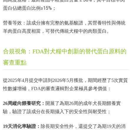
蛋白佔總蛋白比例
≥
15%；
營養等效：該成分擁有完整的氨基酸譜，其營養特性與傳統
羊肉蛋白高度相當，可替代傳統犬糧中的肉類蛋白。
合規視角：FDA對犬糧中創新的替代蛋白原料的
審查重點
從2025年4月提交申請到2026年5月獲批，期間經歷了5次實質
性數據增補，FDA的審查邏輯對企業極具參考價值：
26周縱向餵養研究：
開展了為期26周的成年犬長期餵養實
驗，驗證了該成分在長期攝入下的安全性與耐受性；
19天消化率驗證：
除長期安全性外，還提交了為期19天的消