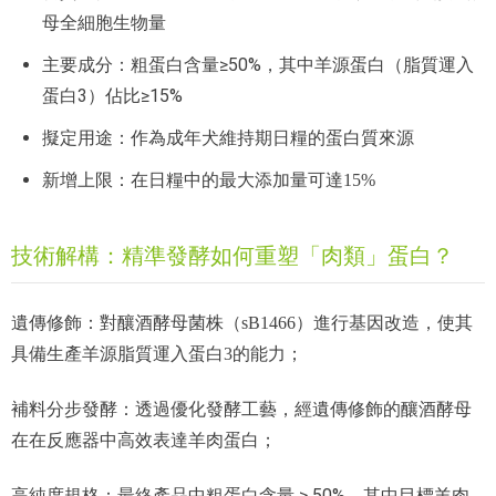
母全細胞生物量
主要成分：粗蛋白含量
≥
50%，其中羊源蛋白（脂質運入
蛋白3）佔比
≥
15%
擬定用途：作為成年犬維持期日糧的蛋白質來源
新增上限：在日糧中的最大添加量可達15%
技術解構：精準發酵如何重塑「肉類」蛋白？
遺傳修飾：對釀酒酵母菌株（sB1466）進行基因改造，使其
具備生產羊源脂質運入蛋白3的能力；
補料分步發酵：透過優化發酵工藝，經遺傳修飾的釀酒酵母
在在反應器中高效表達羊肉蛋白；
高純度規格：最終產品中粗蛋白含量
≥
50%，其中目標羊肉