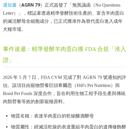
通知書
AGRN 79
（
）正式簽發了「無異議函（No Questions
Letter）」，標誌著透過精準發酵技術生產的、富含羊肉蛋白
的滅活酵母全細胞成分，已正式獲准作為替代蛋白進入成年
犬糧市場。
事件速遞：精準發酵羊肉蛋白獲 FDA 合規「准入
證」
2026 年 5 月 7 日，FDA CVM 完成了對 AGRN 79 號通知的評
估。該項目由寵物營養巨頭希爾思（Hill's Pet Nutrition）與
Bond Pet Foods 深度合作，旨在利用生物工程手段生產與傳統
肉類營養等效的創新寵糧原料。
物質名稱：表達羊肉蛋白的乾燥釀酒酵母
物質屬性：經滅活乾燥的表達重組羊肉蛋白的遺傳修飾酵