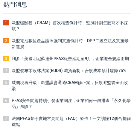
熱門消息
歐盟碳關稅（CBAM）首次核查倒計時：監測計劃怎麼寫才不踩
1
坑？
歐盟電池數位產品護照強制實施倒計時！DPP二級立法及實施最
2
新進展
利多！美國明尼蘇達州PFAS報告延期至9月，企業迎合規緩衝期
3
歐盟發布零毀林法案(EUDR) 減負新制：合規成本預計驟降75%
4
碳關稅再升級：歐盟議會通過CBAM修正案，反規避監管全面收
5
緊
PFAS安全問題持續引發產業關注，企業如何一鍵排查「永久化學
6
品」風險？
法國PFAS禁令實施常見問題（FAQ）發佈！一文讀懂12個合規關
7
鍵點