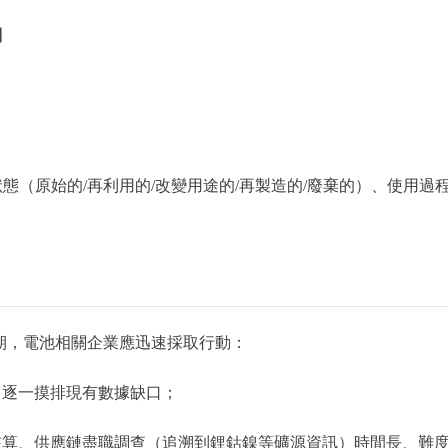
問
態（原始的/再利用的/改變用途的/再製造的/廢棄的）、使用過
期，電池相關企業應迅速採取行動：
，逐一摸排現有數據缺口；
核算、供應鏈盡職調查（追溯到鋰鈷鎳等礦源資訊）時間長、難