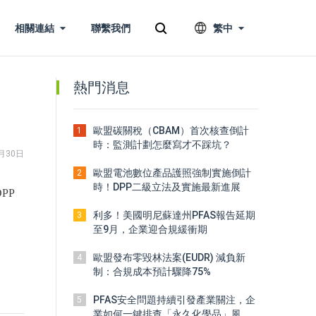
相關連結
聯繫我們
繁中
熱門消息
歐盟碳關稅（CBAM）首次核查倒計
1
時：監測計劃怎麼寫才不踩坑？
月30日
歐盟電池數位產品護照強制實施倒計
2
時！DPP二級立法及實施最新進展
PP
利多！美國明尼蘇達州PFAS報告延期
3
至9月，企業迎合規緩衝期
歐盟發布零毀林法案(EUDR) 減負新
4
制：合規成本預計驟降75%
PFAS安全問題持續引發產業關注，企
5
業如何一鍵排查「永久化學品」風