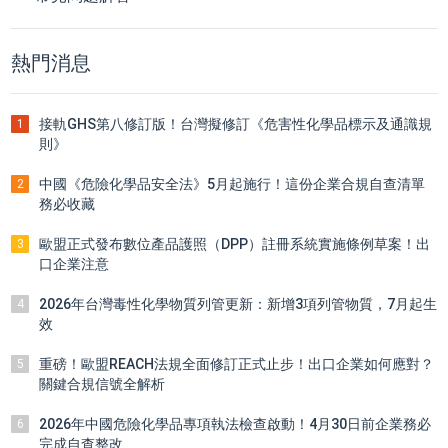
熱門消息
接軌GHS第八修訂版！台灣擬修訂《危害性化學品標示及通識規
1
則》
中國《危險化學品安全法》5月起施行！這份企業合規自查清單
2
務必收藏
歐盟正式發布數位產品護照（DPP）註冊系統實施條例草案！出
3
口企業注意
2026年台灣毒性化學物質列管更新：新增3項列管物質，7月起生
4
效
重磅！歐盟REACH法規全面修訂正式止步！出口企業如何應對？
5
關鍵合規信號全解析
2026年中國危險化學品專項執法檢查啟動！4月30日前企業務必
6
完成自查整改