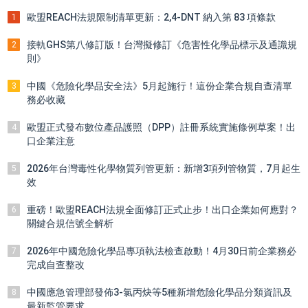
歐盟REACH法規限制清單更新：2,4-DNT 納入第 83 項條款
1
接軌GHS第八修訂版！台灣擬修訂《危害性化學品標示及通識規
2
則》
中國《危險化學品安全法》5月起施行！這份企業合規自查清單
3
務必收藏
歐盟正式發布數位產品護照（DPP）註冊系統實施條例草案！出
4
口企業注意
2026年台灣毒性化學物質列管更新：新增3項列管物質，7月起生
5
效
重磅！歐盟REACH法規全面修訂正式止步！出口企業如何應對？
6
關鍵合規信號全解析
2026年中國危險化學品專項執法檢查啟動！4月30日前企業務必
7
完成自查整改
中國應急管理部發佈3-氯丙炔等5種新增危險化學品分類資訊及
8
最新監管要求