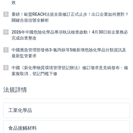
效
重磅！歐盟REACH法規全面修訂正式止步！出口企業如何應對？
5
關鍵合規信號全解析
2026年中國危險化學品專項執法檢查啟動！4月30日前企業務必
6
完成自查整改
中國應急管理部發佈3-氯丙炔等5種新增危險化學品分類資訊及
7
最新監管要求
中國《新化學物質環境管理登記辦法》修訂徵求意見稿發布：備
8
案擬取消，登記門檻下修
法規詳情
工業化學品
食品接觸材料