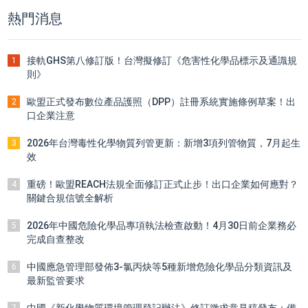
熱門消息
接軌GHS第八修訂版！台灣擬修訂《危害性化學品標示及通識規
1
則》
歐盟正式發布數位產品護照（DPP）註冊系統實施條例草案！出
2
口企業注意
2026年台灣毒性化學物質列管更新：新增3項列管物質，7月起生
3
效
重磅！歐盟REACH法規全面修訂正式止步！出口企業如何應對？
4
關鍵合規信號全解析
2026年中國危險化學品專項執法檢查啟動！4月30日前企業務必
5
完成自查整改
中國應急管理部發佈3-氯丙炔等5種新增危險化學品分類資訊及
6
最新監管要求