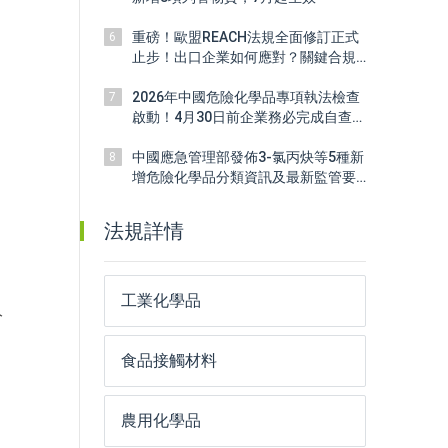
重磅！歐盟REACH法規全面修訂正式
6
止步！出口企業如何應對？關鍵合規
信號全解析
2026年中國危險化學品專項執法檢查
7
啟動！4月30日前企業務必完成自查整
改
中國應急管理部發佈3-氯丙炔等5種新
8
增危險化學品分類資訊及最新監管要
求
法規詳情
工業化學品
分
食品接觸材料
農用化學品