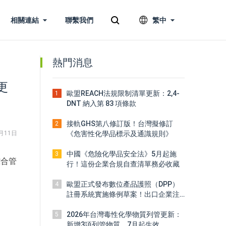
相關連結
聯繫我們
繁中
熱門消息
更
歐盟REACH法規限制清單更新：2,4-
1
DNT 納入第 83 項條款
接軌GHS第八修訂版！台灣擬修訂
2
月11日
《危害性化學品標示及通識規則》
中國《危險化學品安全法》5月起施
3
綜合管
行！這份企業合規自查清單務必收藏
歐盟正式發布數位產品護照（DPP）
4
註冊系統實施條例草案！出口企業注
意
2026年台灣毒性化學物質列管更新：
5
新增3項列管物質，7月起生效