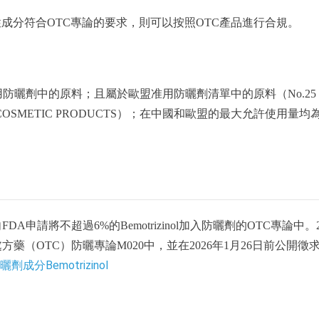
成分符合OTC專論的要求，則可以按照OTC產品進行合規。
》准用防曬劑中的原料；且屬於歐盟准用防曬劑清單中的原料（No.25
ED IN COSMETIC PRODUCTS）；在中國和歐盟的最大允許使用量均
SM）正式向FDA申請將不超過6%的Bemotrizinol加入防曬劑的OTC專論中。2
藥（OTC）防曬專論M020中，並在2026年1月26日前公開徵
分Bemotrizinol