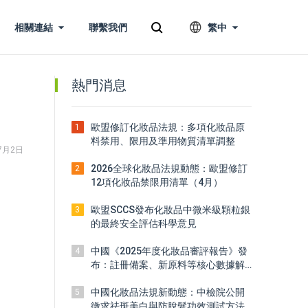
相關連結
聯繫我們
繁中
熱門消息
歐盟修訂化妝品法規：多項化妝品原
1
料禁用、限用及準用物質清單調整
7月2日
2026全球化妝品法規動態：歐盟修訂
2
12項化妝品禁限用清單（4月）
」
歐盟SCCS發布化妝品中微米級顆粒銀
3
的最終安全評估科學意見
中國《2025年度化妝品審評報告》發
4
布：註冊備案、新原料等核心數據解
讀
中國化妝品法規新動態：中檢院公開
5
徵求祛斑美白與防脫髮功效測試方法