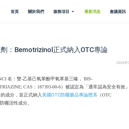
首頁
關於我們
服務項目
最新消息
會議資訊
Bemotrizinol正式納入OTC專論
2026年
l（INCI 名：雙-乙基己氧苯酚甲氧苯基三嗪， BIS-
 TRIAZINE; CAS：187393-00-6）被認定為「通常認為安全有效
美國OTC防曬藥品專論體系
e， GRASE）的成分，並正式納入
（OTC
新的防曬活性成分。