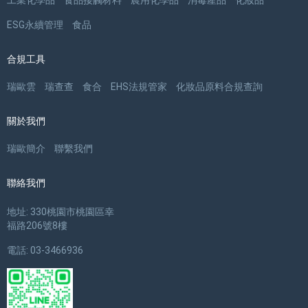
工業化學品
食品接觸材料
農用化學品
消毒產品
化妝品
ESG永續管理
食品
合規工具
瑞歐雲
瑞查查
食合
EHS法規管家
化妝品原料合規查詢
關於我們
瑞歐簡介
聯繫我們
聯絡我們
地址: 330桃園市桃園區幸
福路206號8樓
電話: 03-3466936