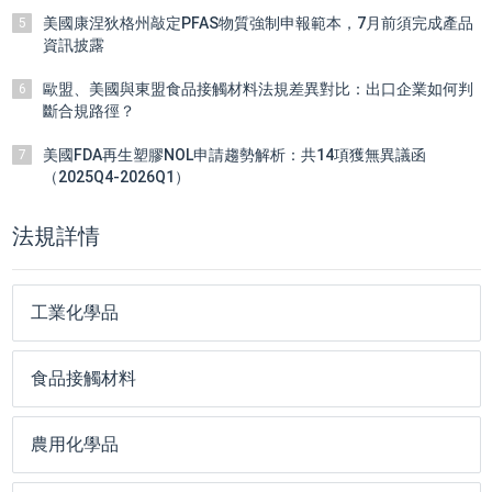
美國康涅狄格州敲定PFAS物質強制申報範本，7月前須完成產品
5
資訊披露
歐盟、美國與東盟食品接觸材料法規差異對比：出口企業如何判
6
斷合規路徑？
美國FDA再生塑膠NOL申請趨勢解析：共14項獲無異議函
7
（2025Q4-2026Q1）
法規詳情
工業化學品
食品接觸材料
農用化學品