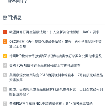
哪些內容？
熱門消息
歐盟擬修訂再生塑膠法規：引入全新符合性聲明（DoC）要求
1
OECD發布《再生塑膠化學成分驗證》報告：再生含量認證不等
2
於安全合規
德國BfR發佈食品接觸紙和紙板建議書修訂草案並公開徵求意見
3
美國 FDA 加快推進食品接觸物質上市後持續審查
4
美國康涅狄格州敲定PFAS物質強制申報範本，7月前須完成產品
5
資訊披露
歐盟、美國與東盟食品接觸材料法規差異對比：出口企業如何判
6
斷合規路徑？
美國FDA再生塑膠NOL申請趨勢解析：共14項獲無異議函
7