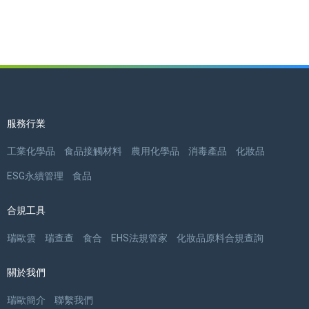
服務行業
工業化學品
食品接觸材料
農用化學品
消毒產品
化妝品
ESG永續管理
食品
合規工具
瑞歐雲
瑞查查
食合
EHS法規管家
化妝品原料合規查詢
關於我們
瑞歐簡介
聯繫我們