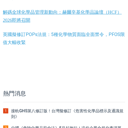
解碼全球化學品管理新動向：赫爾辛基化學品論壇（HCF）
2026即將召開
英國擬修訂POPs法規：5種化學物質面臨全面禁令，PFOS限
值大幅收緊
熱門消息
接軌GHS第八修訂版！台灣擬修訂《危害性化學品標示及通識規
1
則》
中國《危險化學品安全法》5月起施行！這份企業合規自查清單
2