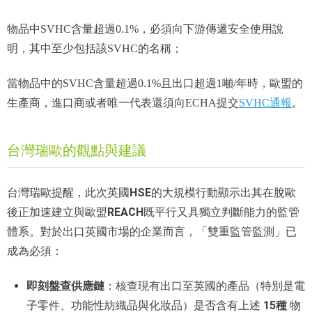
物品中SVHC含量超過0.1%，必須向下游傳遞安全使用說
明，其中至少包括該SVHC的名稱；
當物品中的SVHC含量超過0.1%且出口超過1噸/年時，歐盟的
生產商，進口商或者唯一代表還須向ECHA提交
SVHC通報
。
台灣瑞歐的觀點與建議
HSE
台灣瑞歐提醒，此次英國
的大規模行動顯示出其在脫歐
REACH
後正加速建立與歐盟
既平行又具獨立判斷能力的監管
體系。對於出口英國市場的企業而言，「雙重監管監測」已
成為必須：
即刻盤查供應鏈
：核查現有出口至英國的產品（特別是電
子零件、功能性紡織品與化妝品）是否含有上述
15種
物