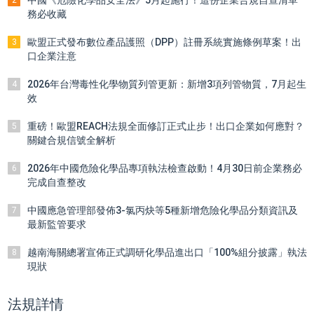
務必收藏
歐盟正式發布數位產品護照（DPP）註冊系統實施條例草案！出
3
口企業注意
2026年台灣毒性化學物質列管更新：新增3項列管物質，7月起生
4
效
重磅！歐盟REACH法規全面修訂正式止步！出口企業如何應對？
5
關鍵合規信號全解析
2026年中國危險化學品專項執法檢查啟動！4月30日前企業務必
6
完成自查整改
中國應急管理部發佈3-氯丙炔等5種新增危險化學品分類資訊及
7
最新監管要求
越南海關總署宣佈正式調研化學品進出口「100%組分披露」執法
8
現狀
法規詳情