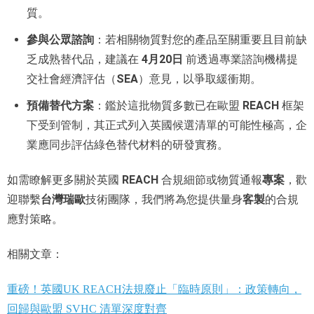
質。
參與公眾諮詢
：若相關物質對您的產品至關重要且目前缺
乏成熟替代品，建議在
4月20日
前透過專業諮詢機構提
交社會經濟評估（
SEA
）意見，以爭取緩衝期。
預備替代方案
：鑑於這批物質多數已在歐盟
REACH
框架
下受到管制，其正式列入英國候選清單的可能性極高，企
業應同步評估綠色替代材料的研發實務。
REACH
專案
如需瞭解更多關於英國
合規細節或物質通報
，歡
台灣瑞歐
客製
迎聯繫
技術團隊，我們將為您提供量身
的合規
應對策略。
相關文章：
重磅！英國UK REACH法規廢止「臨時原則」：政策轉向，
回歸與歐盟 SVHC 清單深度對齊