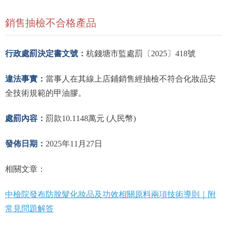
銷售抽檢不合格產品
行政處罰決定書文號：
杭錢塘市監處罰〔2025〕418號
違法事實：
當事人在其線上店鋪銷售經抽檢不符合化妝品安
全技術規範的甲油膠。
處罰內容：
罰款10.1148萬元 (人民幣)
發佈
日期：
2025年11月27日
相關文章：
中檢院發布防脫髮化妝品及功效相關原料兩項技術導則｜附
常見問題解答