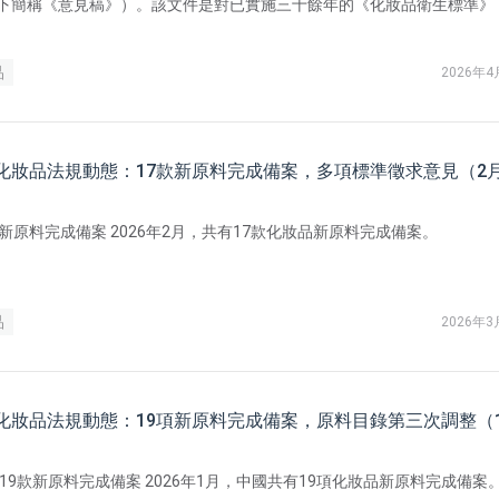
下簡稱《意見稿》）。該文件是對已實施三十餘年的《化妝品衛生標準》
987）的系統性修訂，透過修訂 GB 7916 並更名為《化妝品安全通用要求》
告、規範中的碎片化技術要求，整合為具有最高法律約束力的「強制性國
）。
品
2026年4
國化妝品法規動態：17款新原料完成備案，多項標準徵求意見（2
品新原料完成備案 2026年2月，共有17款化妝品新原料完成備案。
品
2026年3
國化妝品法規動態：19項新原料完成備案，原料目錄第三次調整（
19款新原料完成備案 2026年1月，中國共有19項化妝品新原料完成備案