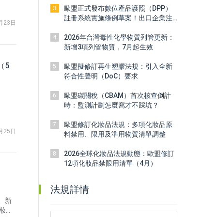
歐盟正式發布數位產品護照（DPP）
3
註冊系統實施條例草案！出口企業注
月23日
意
2026年台灣毒性化學物質列管更新：
4
新增3項列管物質，7月起生效
（5
歐盟擬修訂再生塑膠法規：引入全新
5
符合性聲明（DoC）要求
歐盟碳關稅（CBAM）首次核查倒計
6
時：監測計劃怎麼寫才不踩坑？
歐盟修訂化妝品法規：多項化妝品原
7
月25日
料禁用、限用及準用物質清單調整
2026全球化妝品法規動態：歐盟修訂
8
12項化妝品禁限用清單（4月）
法規詳情
、新
化妝品