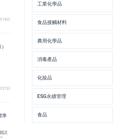
案作
工業化學品
記路
月18日
食品接觸材料
農用化學品
月）
消毒產品
化妝品
月27日
ESG永續管理
食品
標準
測試