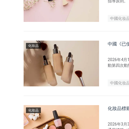
指導原則。
中國化妆
中國《已
化妝品
2026年
動第四次動
滿3年，經
料」，納入目錄
中國化妆
化妝品標
化妝品
2026年