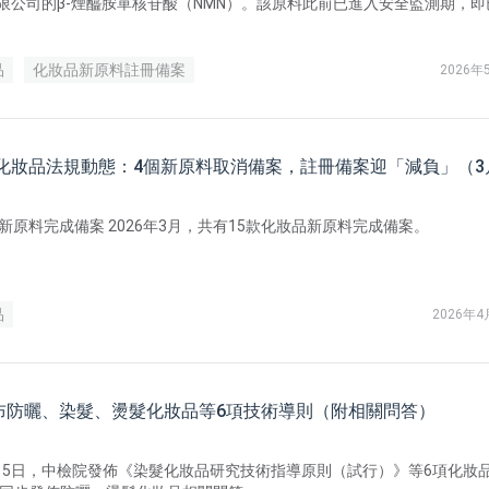
限公司的β-煙醯胺單核苷酸（NMN）。該原料此前已進入安全監測期，即
案的化妝品產品。
品
化妝品新原料註冊備案
2026年
中國化妝品法規動態：4個新原料取消備案，註冊備案迎「減負」（3
品新原料完成備案 2026年3月，共有15款化妝品新原料完成備案。
品
2026年4
布防曬、染髮、燙髮化妝品等6項技術導則（附相關問答）
4月15日，中檢院發佈《染髮化妝品研究技術指導原則（試行）》等6項化妝