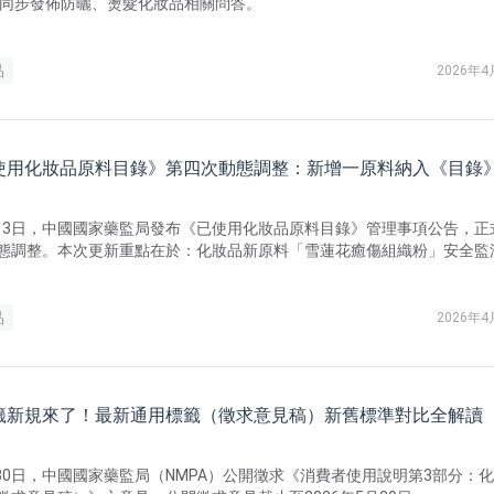
 同步發佈防曬、燙髮化妝品相關問答。
品
2026年4
使用化妝品原料目錄》第四次動態調整：新增一原料納入《目錄》I
4月13日，中國國家藥監局發布《已使用化妝品原料目錄》管理事項公告，正
態調整。本次更新重點在於：化妝品新原料「雪蓮花癒傷組織粉」安全監
評估符合《化妝品監督管理條例》，正式由「新原料」身分轉為「已使用
 II.。
品
2026年4
籤新規來了！最新通用標籤（徵求意見稿）新舊標準對比全解讀
3月30日，中國國家藥監局（NMPA）公開徵求《消費者使用說明第3部分：