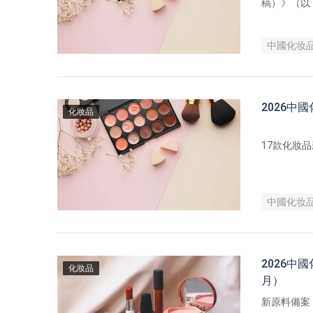
稿）》（以
7916-1
落在各類公
準」（GB
中國化妆
2026中
化妝品
17款化妝
中國化妆
2026中
化妝品
月）
新原料備案 