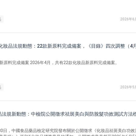
影響，提醒企業不能僅以原料是否列入 IECIC 或完成化妝品新原料註冊備
，還應同步核查其是否涉及中國大陸新化學物質登記要求，並提前評估登
體與供應鏈合規責任。
品
2026年6
國化妝品法規動態：22款新原料完成備案，《目錄》四次調整（4
品新原料完成備案 2026年4月，共有22款化妝品新原料完成備案。
品
2026年5
品法規新動態：中檢院公開徵求祛斑美白與防脫髮功效測試方法
4月30日，中國食品藥品檢定研究院發布關於公開徵求《化妝品祛斑美白功效