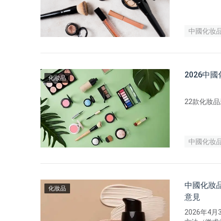
企業的重點
為判斷依據
徑、申請主
中國化妆
2026中
化妝品
22款化妝
中國化妆
中國化妝
化妝品
意見
2026年