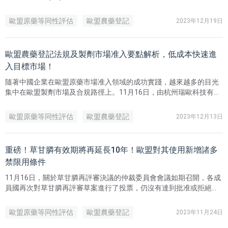
（REGULATION (EC) No 1107/2009），草甘膦（glyphosate）再評
審正式通過，批准有效期延長10年，該公告將於2023年12月16日起
歐盟原藥等同性評估
歐盟農藥登記
2023年12月19日
生效。至此，本次草甘膦再評審終於畫上圓滿句號。
歐盟農藥登記法規及製劑市場准入要點解析，低成本快速進
入目標市場！
隨著中國企業在歐盟原藥市場准入領域的成功實踐，越來越多的目光
集中在歐盟製劑市場及合規路徑上。11月16日，由杭州瑞歐科技有限
公司主辦的“探索農藥行業新機遇——聚焦全球農藥登記與市場趨勢”農
藥合規專場上，瑞歐科技農用化學品部高級法規技術工程師張校銘女
歐盟原藥等同性評估
歐盟農藥登記
2023年12月13日
士向大家分享了歐盟農業和農藥的整體情況，歐盟農藥法規以及歐盟
製劑市場准入的要點。
重磅！草甘膦有效期將再延長10年！歐盟對其使用新增諸多
禁限用條件
11月16日，關於草甘膦再評審決議的仲裁委員會會議如期召開，各成
員國再次對草甘膦再評審草案進行了投票，仍沒有達到批准或拒絕的
合格多數（qualified majority）票。根據歐盟相關法律，當仲裁委員
會會議投票仍未獲得有效結果時，歐盟委員會（European
歐盟原藥等同性評估
歐盟農藥登記
2023年11月24日
Commission, EC）有義務在活性物質當前批准期（2023年12月15