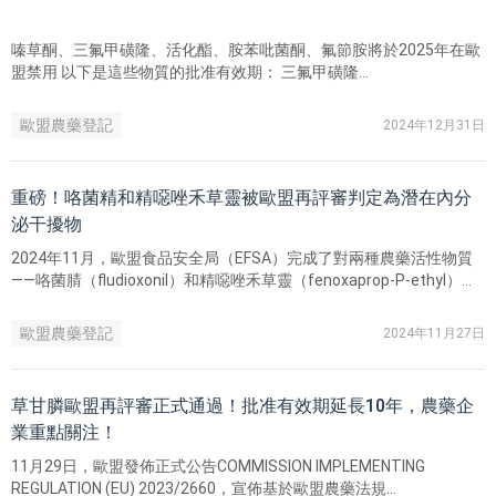
嗪草酮、三氟甲磺隆、活化酯、胺苯吡菌酮、氟節胺將於2025年在歐
盟禁用 ​以下是這些物質的批准有效期： 三氟甲磺隆
（Tritosulfuron）：有效期至2025年5月7日 胺苯吡菌酮
（Fenpyrazamine）：有效期至2025年1月15日 氟節胺
歐盟農藥登記
2024年12月31日
（Flumetralin）：有效期至2025年1月15日 活化酯（Acibenzolar-S-
methyl）：有效期至2025年1月10日 嗪草酮（Metribuzin）：有效期
至2025年5月24日
重磅！咯菌精和精噁唑禾草靈被歐盟再評審判定為潛在內分
泌干擾物
2024年11月，歐盟食品安全局（EFSA）完成了對兩種農藥活性物質
——咯菌腈（fludioxonil）和精噁唑禾草靈（fenoxaprop-P-ethyl）的
再評審風險評估報告，並發布了相關評估結論。
歐盟農藥登記
2024年11月27日
草甘膦歐盟再評審正式通過！批准有效期延長10年，農藥企
業重點關注！
11月29日，歐盟發佈正式公告COMMISSION IMPLEMENTING
REGULATION (EU) 2023/2660，宣佈基於歐盟農藥法規