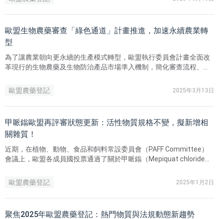
歐盟生物農藥審查「綠色通道」計畫推進，加速永續農業轉
型
​為了讓農業朝向更永續的生產模式轉型，歐盟執行委員會計畫全面改
革現行的生物農藥及生物防治產品市場準入機制，簡化審查流程、引
入更具彈性的機制，以加速永續農業的發展。
歐盟農藥登記
2025年3月13日
甲哌鎓歐盟再評審狀態更新：活性物質規格不變，擬新增相
關雜質！
近期，在植物、動物、食品和飼料常設委員會（PAFF Committee）
會議上，歐盟各成員國投票通過了關於甲哌鎓（Mepiquat chloride）
再評審的法規草案，擬批准有效期延長至2040年2月29日。
歐盟農藥登記
2025年1月2日
聚焦2025年歐盟農藥登記：熱門物質與法規動態新趨勢