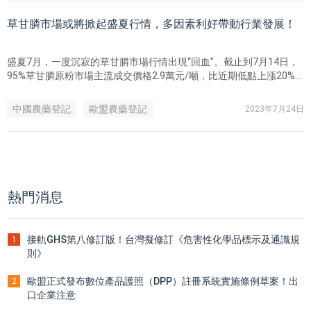
日）滿前做出決定。
草甘膦市場或將掀起盛夏行情，多因素利好帶動行業發展！
盛夏7月，一度沉寂的草甘膦市場行情出現“回血”。截止到7月14日，
95%草甘膦原粉市場主流成交價格2.9萬元/噸，比近期低點上漲20%
左右。方正證券研報認為，受海外需求拉動、國內開工低位、原料價
格上漲支撐等多因素推動下草甘膦價格將進入上行通道。受此影響，
中國農藥登記
歐盟農藥登記
2023年7月24日
17日滬深股市草甘膦概念股主要個股跳空高開，紅盤報收。
美國EPA農藥登記
熱門消息
接軌GHS第八修訂版！台灣擬修訂《危害性化學品標示及通識規
1
則》
歐盟正式發布數位產品護照（DPP）註冊系統實施條例草案！出
2
口企業注意