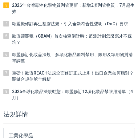
2026年台灣毒性化學物質列管更新：新增3項列管物質，7月起生
3
效
歐盟擬修訂再生塑膠法規：引入全新符合性聲明（DoC）要求
4
歐盟碳關稅（CBAM）首次核查倒計時：監測計劃怎麼寫才不踩
5
坑？
歐盟修訂化妝品法規：多項化妝品原料禁用、限用及準用物質清
6
單調整
重磅！歐盟REACH法規全面修訂正式止步！出口企業如何應對？
7
關鍵合規信號全解析
2026全球化妝品法規動態：歐盟修訂12項化妝品禁限用清單（4
8
月）
法規詳情
工業化學品