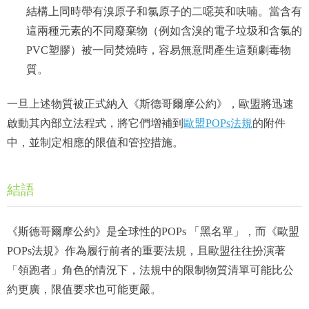
結構上同時帶有溴原子和氯原子的二噁英和呋喃。當含有
這兩種元素的不同廢棄物（例如含溴的電子垃圾和含氯的
PVC塑膠）被一同焚燒時，容易無意間產生這類劇毒物
質。
一旦上述物質被正式納入《斯德哥爾摩公約》，歐盟將迅速
啟動其內部立法程式，將它們增補到
歐盟POPs法規
的附件
中，並制定相應的限值和管控措施。
結語
《斯德哥爾摩公約》是全球性的POPs 「黑名單」，而《歐盟
POPs法規》作為履行前者的重要法規，且歐盟往往扮演著
「領跑者」角色的情況下，法規中的限制物質清單可能比公
約更廣，限值要求也可能更嚴。