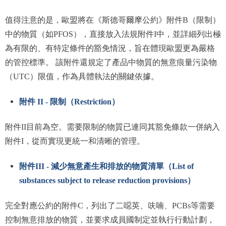
值得注意的是，歐盟將在《斯德哥爾摩公約》附件B（限制）
中的物質（如PFOS），直接放入法規附件I中，並詳細列出極
為有限的、有特定條件的豁免情況，旨在體現歐盟更為嚴格
的管控標準。 該附件還規定了產品中物質的無意痕量污染物
（UTC）限值，作為具體執法的關鍵依據。
附件 II - 限制（Restriction）
附件II目前為空。需要限制的物質已連同其豁免條款一併納入
附件I，從而實現更統一和清晰的管理。
附件III - 減少無意產生和排放的物質清單（List of
substances subject to release reduction provisions）
完全對應公約的附件C，列出了二噁英、呋喃、PCBs等需要
控制無意排放的物質，並要求成員國制定並執行行動計劃，