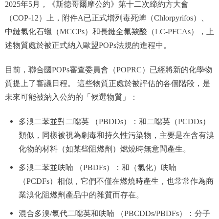
2025年5月，《斯德哥爾摩公約》第十二次締約方大會
（COP-12）上，附件A已正式增列毒死蜱（Chlorpyrifos）、
中鏈氯化石蠟（MCCPs）和長鏈全氟羧酸（LC-PFCAs），上
述物質處於被正式納入歐盟POPs法規的進程中。
目前，聯合國POPs審查委員會（POPRC）已經將新的化學物
質提上了審議日程。 這些物質正處於被評估的各個階段，是
未來可能被納入公約的「候選物質」：
多溴二苯並對二噁英 （PBDDs）：和二噁英（PCDDs）
類似，同樣被視為劇毒和持久性污染物，主要是在含有溴
化物的材料（如某些阻燃劑）燃燒時無意間產生。
多溴二苯並呋喃 （PBDFs）：和（氯化）呋喃
（PCDFs）相似，它們不僅在燃燒時產生，也常常作為商
業溴化阻燃劑產品中的雜質而存在。
混合多溴/氯代二噁英和呋喃 （PBCDDs/PBDFs）：分子