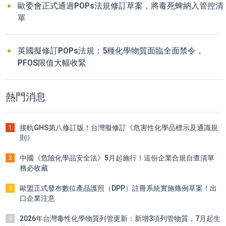
歐委會正式通過POPs法規修訂草案，將毒死蜱納入管控清
單
英國擬修訂POPs法規：5種化學物質面臨全面禁令，
PFOS限值大幅收緊
熱門消息
接軌GHS第八修訂版！台灣擬修訂《危害性化學品標示及通識規
1
則》
中國《危險化學品安全法》5月起施行！這份企業合規自查清單
2
務必收藏
歐盟正式發布數位產品護照（DPP）註冊系統實施條例草案！出
3
口企業注意
2026年台灣毒性化學物質列管更新：新增3項列管物質，7月起生
4