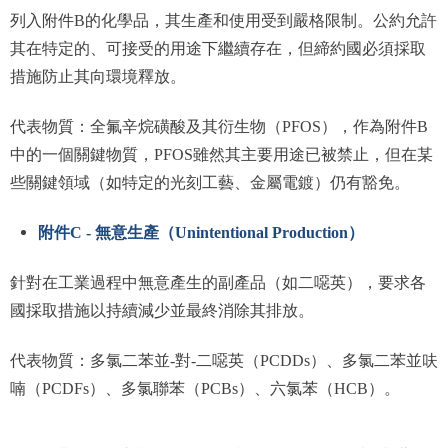
列入附件B的化學品，其生產和使用受到嚴格限制。公約允許
其在特定的、可接受的用途下繼續存在，但締約國必須採取
措施防止其向環境釋放。
代表物質：全氟辛烷磺酸及其衍生物（PFOS），作為附件B
中的一個關鍵物質，PFOS雖然其主要用途已被禁止，但在某
些關鍵領域（如特定的光刻工藝、金屬電鍍）仍有豁免。
附件C - 無意生產（Unintentional Production）
針對在工業過程中無意產生的副產品（如二噁英），要求各
國採取措施以持續減少並最終消除其排放。
代表物質：多氯二苯並-對-二噁英（PCDDs）、多氯二苯並呋
喃（PCDFs）、多氯聯苯（PCBs）、六氯苯（HCB）。