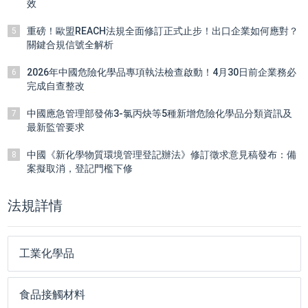
效
重磅！歐盟REACH法規全面修訂正式止步！出口企業如何應對？
5
關鍵合規信號全解析
2026年中國危險化學品專項執法檢查啟動！4月30日前企業務必
6
完成自查整改
中國應急管理部發佈3-氯丙炔等5種新增危險化學品分類資訊及
7
最新監管要求
中國《新化學物質環境管理登記辦法》修訂徵求意見稿發布：備
8
案擬取消，登記門檻下修
法規詳情
工業化學品
食品接觸材料