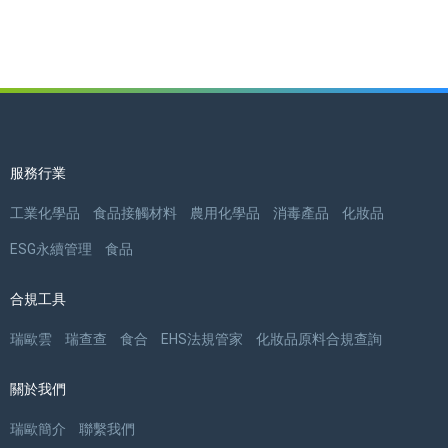
服務行業
工業化學品
食品接觸材料
農用化學品
消毒產品
化妝品
ESG永續管理
食品
合規工具
瑞歐雲
瑞查查
食合
EHS法規管家
化妝品原料合規查詢
關於我們
瑞歐簡介
聯繫我們