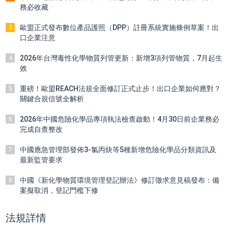
務必收藏
歐盟正式發布數位產品護照（DPP）註冊系統實施條例草案！出
3
口企業注意
2026年台灣毒性化學物質列管更新：新增3項列管物質，7月起生
4
效
重磅！歐盟REACH法規全面修訂正式止步！出口企業如何應對？
5
關鍵合規信號全解析
2026年中國危險化學品專項執法檢查啟動！4月30日前企業務必
6
完成自查整改
中國應急管理部發佈3-氯丙炔等5種新增危險化學品分類資訊及
7
最新監管要求
中國《新化學物質環境管理登記辦法》修訂徵求意見稿發布：備
8
案擬取消，登記門檻下修
法規詳情