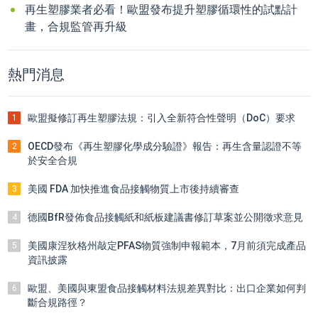
再生塑膠業者必看！歐盟發布提升塑膠循環性的試點計
畫，合規監管再升級
熱門消息
歐盟擬修訂再生塑膠法規：引入全新符合性聲明（DoC）要求
1
OECD發布《再生塑膠化學成分驗證》報告：再生含量認證不等
2
於安全合規
美國 FDA 加快推進食品接觸物質上市後持續審查
3
德國BfR發佈食品接觸紙和紙板建議書修訂草案並公開徵求意見
4
美國康涅狄格州敲定PFAS物質強制申報範本，7月前須完成產品
5
資訊披露
歐盟、美國與東盟食品接觸材料法規差異對比：出口企業如何判
6
斷合規路徑？