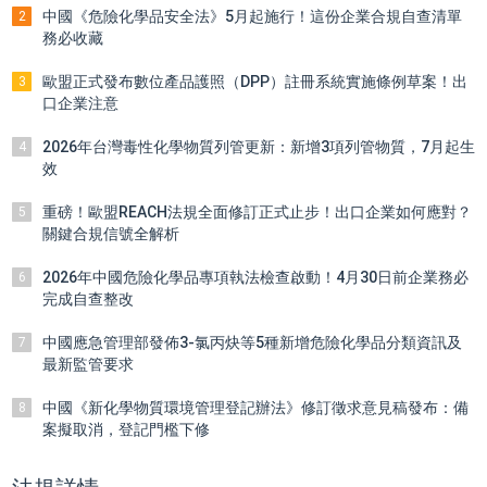
中國《危險化學品安全法》5月起施行！這份企業合規自查清單
2
務必收藏
歐盟正式發布數位產品護照（DPP）註冊系統實施條例草案！出
3
口企業注意
2026年台灣毒性化學物質列管更新：新增3項列管物質，7月起生
4
效
重磅！歐盟REACH法規全面修訂正式止步！出口企業如何應對？
5
關鍵合規信號全解析
2026年中國危險化學品專項執法檢查啟動！4月30日前企業務必
6
完成自查整改
中國應急管理部發佈3-氯丙炔等5種新增危險化學品分類資訊及
7
最新監管要求
中國《新化學物質環境管理登記辦法》修訂徵求意見稿發布：備
8
案擬取消，登記門檻下修