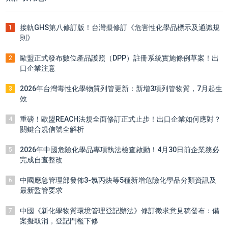
接軌GHS第八修訂版！台灣擬修訂《危害性化學品標示及通識規
1
則》
歐盟正式發布數位產品護照（DPP）註冊系統實施條例草案！出
2
口企業注意
2026年台灣毒性化學物質列管更新：新增3項列管物質，7月起生
3
效
重磅！歐盟REACH法規全面修訂正式止步！出口企業如何應對？
4
關鍵合規信號全解析
2026年中國危險化學品專項執法檢查啟動！4月30日前企業務必
5
完成自查整改
中國應急管理部發佈3-氯丙炔等5種新增危險化學品分類資訊及
6
最新監管要求
中國《新化學物質環境管理登記辦法》修訂徵求意見稿發布：備
7
案擬取消，登記門檻下修