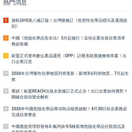
熱門消息
接軌GHS第八修訂版！台灣擬修訂《危害性化學品標示及通識規
1
則》
中國《危險化學品安全法》5月起施行！這份企業合規自查清單
2
務必收藏
歐盟正式發布數位產品護照（DPP）註冊系統實施條例草案！出
3
口企業注意
2026年台灣毒性化學物質列管更新：新增3項列管物質，7月起生
4
效
重磅！歐盟REACH法規全面修訂正式止步！出口企業如何應對？
5
關鍵合規信號全解析
2026年中國危險化學品專項執法檢查啟動！4月30日前企業務必
6
完成自查整改
中國應急管理部發佈3-氯丙炔等5種新增危險化學品分類資訊及
7