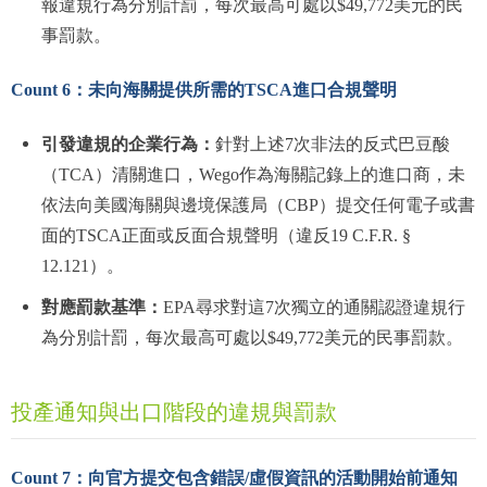
報違規行為分別計罰，每次最高可處以$49,772美元的民
事罰款。
Count 6：未向海關提供所需的
TSCA進口合規聲明
引發違規的企業行為：
針對上述7次非法的反式巴豆酸
（TCA）清關進口，Wego作為海關記錄上的進口商，未
依法向美國海關與邊境保護局（CBP）提交任何電子或書
面的TSCA正面或反面合規聲明（違反19 C.F.R. §
12.121）。
對應罰款基準：
EPA尋求對這7次獨立的通關認證違規行
為分別計罰，每次最高可處以$49,772美元的民事罰款。
投產通知與出口階段的違規與罰款
Count 7：向官方提交包含錯誤/虛假資訊的活動開始前通知