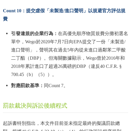
Count 10：提交虛假「未製造/進口聲明」以規避官方評估規
費
引發違規的企業行為：
在高優先順序物質規費分攤初選名
單中，Wego於2020年7月7日向EPA提交了一份「未製造/
進口聲明」，聲明其在過去5年內從未進口過鄰苯二甲酸
二丁酯（DBP）。但海關數據顯示，Wego曾於2016年和
2018年累計進口了超過26萬磅的DBP（違反40 C.F.R. §
700.45（b）（5））。
對應罰款基準：
同Count 7。
罰款裁決與訴訟後續程式
起訴書特別指出，本文件目前並未指定最終的擬議罰款總