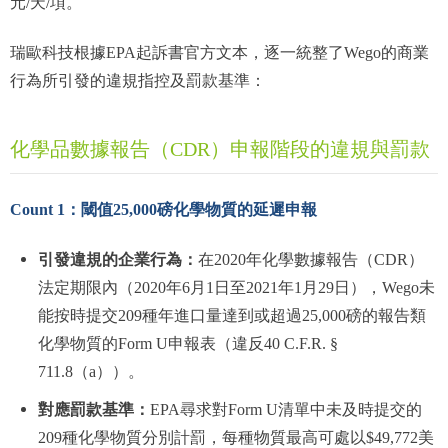
元/天/項。
瑞歐科技根據EPA起訴書官方文本，逐一統整了Wego的商業
行為所引發的違規指控及罰款基準：
化學品數據報告（CDR）申報階段的違規與罰款
Count 1：閾值25,000磅化學物質的延遲申報
引發違規的企業行為：
在2020年化學數據報告（CDR）
法定期限內（2020年6月1日至2021年1月29日），Wego未
能按時提交209種年進口量達到或超過25,000磅的報告類
化學物質的Form U申報表（違反40 C.F.R. §
711.8（a））。
對應罰款基準：
EPA尋求對Form U清單中未及時提交的
209種化學物質分別計罰，每種物質最高可處以$49,772美