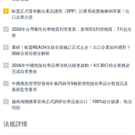
歐盟正式發布數位產品護照（DPP）註冊系統實施條例草案！出
3
口企業注意
2026年台灣毒性化學物質列管更新：新增3項列管物質，7月起生
4
效
重磅！歐盟REACH法規全面修訂正式止步！出口企業如何應對？
5
關鍵合規信號全解析
2026年中國危險化學品專項執法檢查啟動！4月30日前企業務必
6
完成自查整改
中國應急管理部發佈3-氯丙炔等5種新增危險化學品分類資訊及
7
最新監管要求
越南海關總署宣佈正式調研化學品進出口「100%組分披露」執法
8
現狀
法規詳情