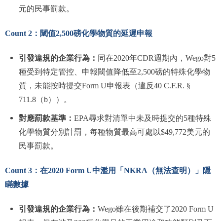
元的民事罰款。
Count 2：閾值2,500磅化學物質的延遲申報
引發違規的企業行為：
同在2020年CDR週期內，Wego對5
種受到特定管控、申報閾值降低至2,500磅的特殊化學物
質，未能按時提交Form U申報表（違反40 C.F.R. §
711.8（b））。
對應罰款基準：
EPA尋求對清單中未及時提交的5種特殊
化學物質分別計罰，每種物質最高可處以$49,772美元的
民事罰款。
Count 3：在2020 Form U中濫用「NKRA（無法查明）」隱
瞞數據
引發違規的企業行為：
Wego雖在後期補交了2020 Form U