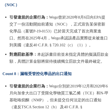
（NOC）
引發違規的企業行為：
Wego曾於2020年8月6日向EPA提
交了一份活動開始前通知（NOC），正式宣告某保密新
化學品（案號P-19-0153）已於當天完成了首次商業進
口。然而在2025年4月，Wego承認該產品實際從未被進口
到美國（違反40 C.F.R. § 720.102（c）（1））。
對應罰款基準：
本起訴書目前並未指定具體的擬議罰款金
額，具體計算金額將留待後續獨立罰款文件最終確定。
Count 8：漏報受管控化學品的出口通知
引發違規的企業行為：
Wego分別於2019年12月和2020年6
月向加拿大出口了受限化學物質三氯乙烯（TCE）和N-甲
基吡咯烷酮（NMP），但未提交任何法定的出口通知
（違反TSCA Section 12（b） 及40 C.F.R. §