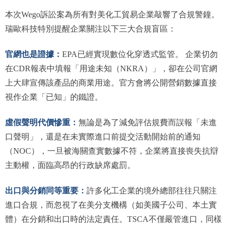
本次Wego訴訟案為所有對美化工貿易企業敲響了合規警鐘。
瑞歐科技特別提醒企業關注以下三大合規盲區：
官網也是證據：
EPA已經實現數位化穿透式監管。 企業切勿
在CDR報表中填報「用途未知（NKRA）」，卻在公司官網
上大肆宣傳該產品的商業用途。官方會將公開營銷數據直接
視作企業「已知」的鐵證。
虛假聲明代價慘重：
無論是為了減免評估規費而誤報「未進
口聲明」，還是在未實際進口前提交活動開始前的通知
（NOC），一旦被海關查實數據不符，企業將直接喪失抗辯
主動權，面臨高昂的行政缺席處罰。
出口與分銷同等重要：
許多化工企業的境外總部往往只關注
進口合規，而忽視了在美分支機構（如美國子公司、本土實
體）在分銷和出口時的法定責任。TSCA不僅嚴管進口，同樣