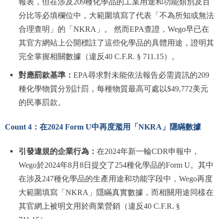
報表，但在涉及209種化學品的工業用途和功能類別及百
分比等必填欄位中，大範圍填寫了代表「不為所知或無法
合理查明」的「NKRA」。 然而EPA查證，Wego早已在
其官方網站上公開標註了這些化學品的具體用途，證明其
完全掌握相關數據（違反40 C.F.R. § 711.15）。
對應罰款基準：
EPA尋求對未能依法報告必需資訊的209
種化學物質分別計罰，每種物質最高可處以$49,772美元
的民事罰款。
Count 4：在2024 Form U中再度濫用「NKRA」隱瞞數據
引發違規的企業行為：
在2024年新一輪CDR申報中，
Wego於2024年8月8日提交了254種化學品的Form U。其中
在涉及247種化學品的生產用途和功能字段中，Wego再度
大範圍填寫「NKRA」隱瞞真實數據，而相關用途同樣在
其官網上被明文用於商業營銷（違反40 C.F.R. §