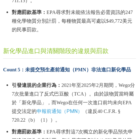
711.15）。
對應罰款基準：
EPA尋求對未能依法報告必需資訊的247
種化學物質分別計罰，每種物質最高可處以$49,772美元
的民事罰款。
新化學品進口與清關階段的違規與罰款
Count 5：未提交預生產前通知（PMN）非法進口新化學品
引發違規的企業行為：
2021年至2025年2月期間，Wego分
7次批量進口了反式巴豆酸（TCA）。由於該物質當時屬
於「新化學品」，而Wego在任何一次進口前均未向EPA
申報前通知（PMN）
提交法定的
（違反40 C.F.R. §
720.22（b）（1））。
對應罰款基準：
EPA尋求對這7次獨立的新化學品預先申