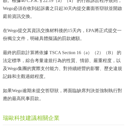
額。根據40 C.F.R. § 22.19（a）（4） 的行政訴訟程序規則，
Wego必須在收到起訴書之日起30天內提交書面答辯狀並開啟
庭前資訊交換。
在Wego提交其資訊交換材料後的15天內，EPA將正式提交一
份獨立文件，明確具體擬議的罰款總額。
最終的罰款計算將依據 TSCA Section 16（a）（2）（B） 的
法定標準，綜合考量違規行為的性質、情節、嚴重程度，以
及Wego集團的實際支付能力、對持續經營的影響、歷史違規
記錄和主觀過錯程度。
如果Wego逾期未提交答辯狀，將面臨缺席判決並強制執行對
應的最高民事罰款。
瑞歐科技建議相關企業