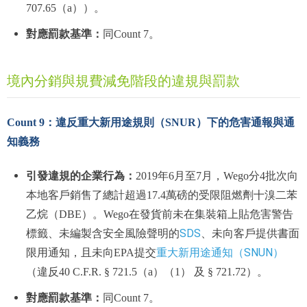
707.65（a））。
對應罰款基準：
同Count 7。
境內分銷與規費減免階段的違規與罰款
Count 9：違反重大新用途規則（SNUR）下的危害通報與通
知義務
引發違規的企業行為：
2019年6月至7月，Wego分4批次向
本地客戶銷售了總計超過17.4萬磅的受限阻燃劑十溴二苯
乙烷（DBE）。Wego在發貨前未在集裝箱上貼危害警告
SDS
標籤、未編製含安全風險聲明的
、未向客戶提供書面
重大新用途通知（SNUN）
限用通知，且未向EPA提交
（違反40 C.F.R. § 721.5（a）（1） 及 § 721.72）。
對應罰款基準：
同Count 7。