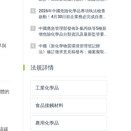
信號全解析
2026年中國危險化學品專項執法檢查
6
啟動！4月30日前企業務必完成自查整
改
中國應急管理部發佈3-氯丙炔等5種新
7
增危險化學品分類資訊及最新監管要
求
界與
中國《新化學物質環境管理登記辦
8
法》修訂徵求意見稿發布：備案擬取
消，登記門檻下修
法規詳情
工業化學品
具體的
食品接觸材料
農用化學品
且該碳