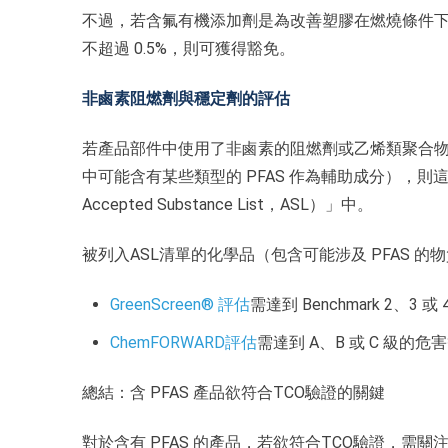
不過，若含氟有機添加劑是為改善塑膠在燃燒條件
不超過 0.5%，則可獲得豁免。
非鹵素阻燃劑與穩定劑的評估
若產品部件中使用了非鹵素的阻燃劑或乙烯類聚合
中可能含有某些類型的 PFAS 作為輔助成分），則這些化
Accepted Substance List，ASL）」中。
被列入ASL清單的化學品（包含可能涉及 PFAS 
GreenScreen® 評估
需達到 Benchmark 2、3 或 
ChemFORWARD評估
需達到 A、B 或 C 級的危
總結：含 PFAS 產品欲符合TCO驗證的關鍵
對於含有 PFAS 的產品，若欲符合TCO驗證，需