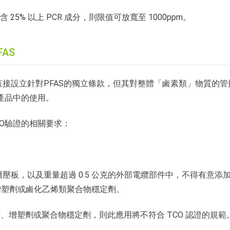
25% 以上 PCR 成分，則限值可放寬至 1000ppm。
FAS
般直接設立針對PFAS的獨立條款，但其對整體「鹵素類」物質的管
產品中的使用。
CO驗證的相關要求：
層壓板，以及重量超過 0.5 公克的外部電纜部件中，不得有意添
增塑劑或鹵化乙烯類聚合物穩定劑。
劑、增塑劑或聚合物穩定劑，則此應用將不符合 TCO 認證的規範