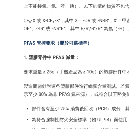
上不能接氫、氯、溴、碘）。以下結構的物質不包含在 
CF₃-X 或 X-CF₂-X'，其中 X = -OR 或 -NRR'
OR''、-SR'' 或 -NR''R'''；其中 R/R'/R''/R
PFAS 管控要求（屬於可選標準）
1. 塑膠零件中 PFAS 減量：
要求重量 ≥ 25g（手機產品為 ≥ 10g）的塑膠部件中
製造商需針對這些塑膠部件進行總氟含量測試。若氟含量
示至少 80% 為非 PFAS 氟來源），或符合以下豁
部件含有至少 25% 消費後回收（PCR）成分，其
為符合強制性防火安全標準（如 UL 94）而使用 