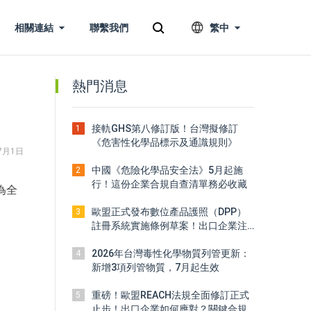
相關連結
聯繫我們
繁中
熱門消息
接軌GHS第八修訂版！台灣擬修訂
1
《危害性化學品標示及通識規則》
7月1日
中國《危險化學品安全法》5月起施
2
行！這份企業合規自查清單務必收藏
為全
歐盟正式發布數位產品護照（DPP）
3
註冊系統實施條例草案！出口企業注
意
2026年台灣毒性化學物質列管更新：
4
新增3項列管物質，7月起生效
重磅！歐盟REACH法規全面修訂正式
5
止步！出口企業如何應對？關鍵合規