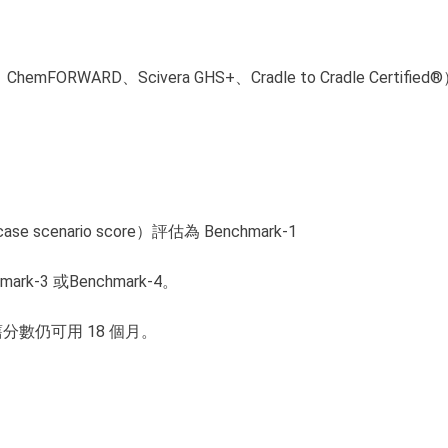
FORWARD、Scivera GHS+、Cradle to Cradle Certified
scenario score）評估為 Benchmark-1
k-3 或Benchmark-4。
分數仍可用 18 個月。