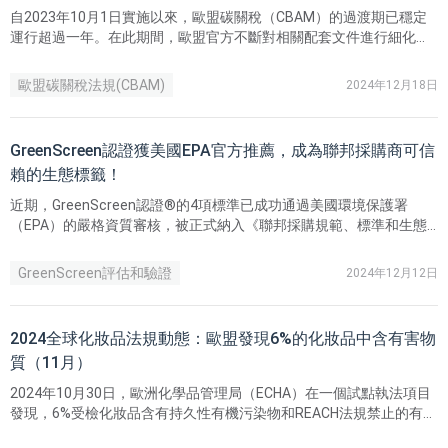
自2023年10月1日實施以來，歐盟碳關稅（CBAM）的過渡期已穩定
運行超過一年。在此期間，歐盟官方不斷對相關配套文件進行細化與
優化，例如9月推出的自我評估工具及11月更新的季度報告模板等，
這些進展標誌著CBAM正穩步邁向全面實施階段。
歐盟碳關稅法規(CBAM)
2024年12月18日
GreenScreen認證獲美國EPA官方推薦，成為聯邦採購商可信
賴的生態標籤！
近期，GreenScreen認證®的4項標準已成功通過美國環境保護署
（EPA）的嚴格資質審核，被正式納入《聯邦採購規範、標準和生態
標簽建議》（以下簡稱《建議》）中。
GreenScreen評估和驗證
2024年12月12日
2024全球化妝品法規動態：歐盟發現6%的化妝品中含有害物
質（11月）
2024年10月30日，歐洲化學品管理局（ECHA）在一個試點執法項目
發現，6%受檢化妝品含有持久性有機污染物和REACH法規禁止的有害
物質。