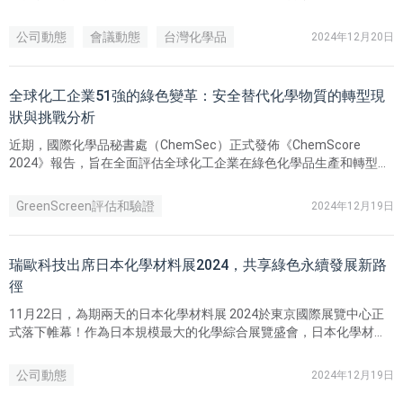
論壇以全新視角，深入剖析全球化企業面臨的合規難題，重點討論台
灣與印度在新化學物質登錄及產品認證方面的最新法規動態與應對策
公司動態
會議動態
台灣化學品
2024年12月20日
略。
全球化工企業51強的綠色變革：安全替代化學物質的轉型現
狀與挑戰分析
近期，國際化學品秘書處（ChemSec）正式發佈《ChemScore
2024》報告，旨在全面評估全球化工企業在綠色化學品生產和轉型方
面的進展情況。
GreenScreen評估和驗證
2024年12月19日
瑞歐科技出席日本化學材料展2024，共享綠色永續發展新路
徑
11月22日，為期兩天的日本化學材料展 2024於東京國際展覽中心正
式落下帷幕！作為日本規模最大的化學綜合展覽盛會，日本化學材料
展 2024匯聚了近200家化學行業先鋒，共同展示了環保材料、AI與半
導體材料、汽車零部件、電池材料、醫療及食品等多個領域的最新成
公司動態
2024年12月19日
果，旨在實現碳中和目標、推動碳循環型社會發展。