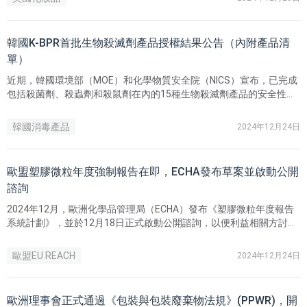
（Q1-Q19）的最終官方回覆，並就3個新增問題（Q20-Q22）徵詢業
界意見。
韓國K-BPR首批生物殺滅劑產品授權結果公告（內附產品清
單）
近期，韓國環境部（MOE）和化學物質安全院（NICS）宣布，已完成
包括殺菌劑、殺蟲劑和殺鼠劑在內的15種生物殺滅劑產品的安全性和
藥效技術評估。
韓國消毒產品
2024年12月24日
歐盟塑膠微粒年度強制報告在即，ECHA發布草案並啟動公開
諮詢
2024年12月，歐洲化學品管理局（ECHA）發布《塑膠微粒年度報告
系統計劃》，並於12月18日正式啟動公開諮詢，以便利益相關方討論
並確定最終實施方案。本次公開諮詢截止至2025年1月20日，企業可
透過ECHA官網了解詳情並提供意見，以協助ECHA制定符合實際的年
歐盟EU REACH
2024年12月24日
度報告細則。
歐洲理事會正式通過《包裝與包裝廢棄物法規》(PPWR)，開