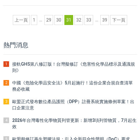
...
...
上一頁
1
29
30
31
32
33
39
下一頁
熱門消息
接軌GHS第八修訂版！台灣擬修訂《危害性化學品標示及通識規
1
則》
中國《危險化學品安全法》5月起施行！這份企業合規自查清單
2
務必收藏
歐盟正式發布數位產品護照（DPP）註冊系統實施條例草案！出
3
口企業注意
2026年台灣毒性化學物質列管更新：新增3項列管物質，7月起生
4
效
歐盟擬修訂再生塑膠法規：引入全新符合性聲明（DoC）要求
5