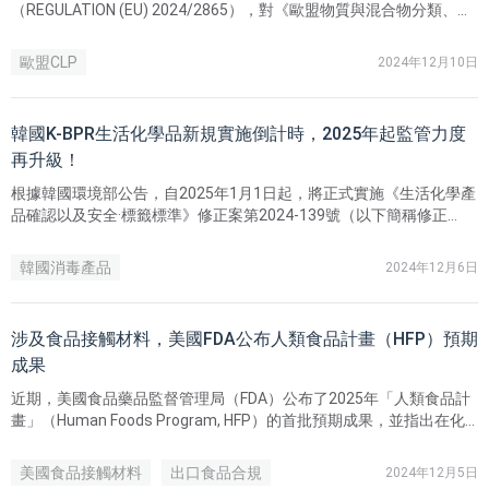
（REGULATION (EU) 2024/2865），對《歐盟物質與混合物分類、標
籤及包裝法規》（Regulation (EC) No 1272/2008）進行修訂，並將
於 12 月 10 日起生效。
歐盟CLP
2024年12月10日
韓國K-BPR生活化學品新規實施倒計時，2025年起監管力度
再升級！
​根據韓國環境部公告，自2025年1月1日起，將正式實施《生活化學產
品確認以及安全·標籤標準》修正案第2024-139號（以下簡稱修正
案）。修正案強化了所有進入韓國市場的生活化學品的安全標準與合
規要求，同時也標誌著韓國對生活化學品的監管力度進一步升級。
韓國消毒產品
2024年12月6日
涉及食品接觸材料，美國FDA公布人類食品計畫（HFP）預期
成果
近期，美國食品藥品監督管理局（FDA）公布了2025年「人類食品計
畫」（Human Foods Program, HFP）的首批預期成果，並指出在化
學品安全領域，食品接觸材料的監管將成為優先事項。這代表FDA在
食品安全及相關領域邁出了重要的一步。
美國食品接觸材料
出口食品合規
2024年12月5日