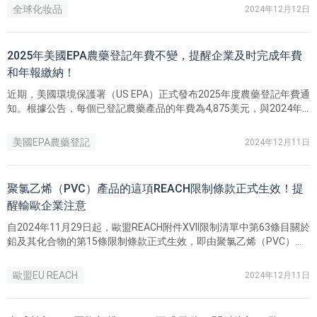
全球化妆品
2024年12月12日
2025年美國EPA農藥登記年費不變，提醒企業及时完成年費
和年報繳納！
近期，美國環境保護署（US EPA）正式發布2025年度農藥登記年費通
知。根據公告，每個已登記農藥產品的年費為4,875美元，與2024年
度相同。此費用水平符合2024年的收款情況，且預計2025年產品數量
不會有重大變化，因此費用未作調整。
美國EPA農藥登記
2024年12月11日
聚氯乙烯（PVC）產品的這項REACH限制條款正式生效！提
醒輸歐企業注意
自2024年11月29日起，歐盟REACH附件XVII限制清單中第63條目關於
鉛及其化合物的第15條限制條款正式生效，即由聚氯乙烯（PVC）製
成的產品，如果鉛的重量濃度等於或高於0.1%，將被禁止使用。
歐盟EU REACH
2024年12月11日