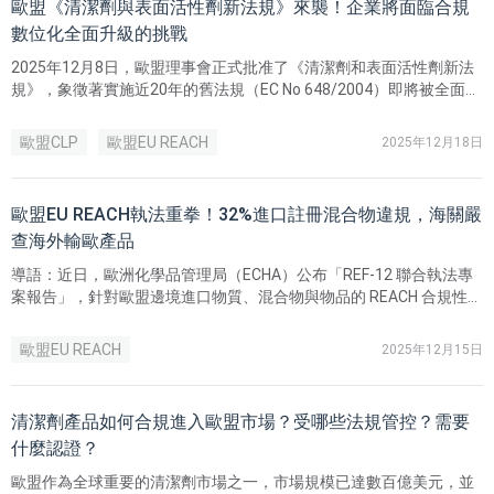
歐盟《清潔劑與表面活性劑新法規》來襲！企業將面臨合規
數位化全面升級的挑戰
2025年12月8日，歐盟理事會正式批准了《清潔劑和表面活性劑新法
規》，象徵著實施近20年的舊法規（EC No 648/2004）即將被全面取
代。
歐盟CLP
歐盟EU REACH
2025年12月18日
歐盟EU REACH執法重拳！32%進口註冊混合物違規，海關嚴
查海外輸歐產品
導語：近日，歐洲化學品管理局（ECHA）公布「REF-12 聯合執法專
案報告」，針對歐盟邊境進口物質、混合物與物品的 REACH 合規性進
行大規模檢查。 結果顯示：進口混合物註冊違規率高達 32%，珠寶等
消費品的重金屬超標問題也相當突出。以下由台灣瑞歐為您解析核心
歐盟EU REACH
2025年12月15日
數據，並提供中國出口企業需特別注意的風險與合規建議。
清潔劑產品如何合規進入歐盟市場？受哪些法規管控？需要
什麼認證？
歐盟作為全球重要的清潔劑市場之一，市場規模已達數百億美元，並