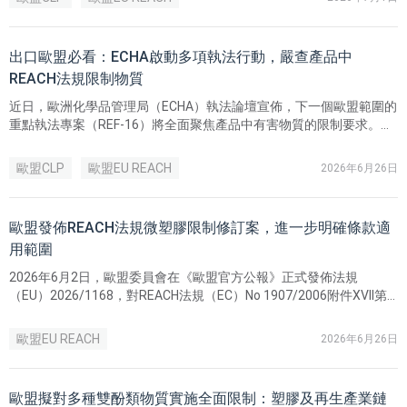
出口歐盟必看：ECHA啟動多項執法行動，嚴查產品中
REACH法規限制物質
近日，歐洲化學品管理局（ECHA）執法論壇宣佈，下一個歐盟範圍的
重點執法專案（REF-16）將全面聚焦產品中有害物質的限制要求。此
外，ECHA 還將針對刺青墨水、CLP 卷宗更新以及生物殺滅劑線上銷
售等開展一系列專項執法檢查。
歐盟CLP
歐盟EU REACH
2026年6月26日
歐盟發佈REACH法規微塑膠限制修訂案，進一步明確條款適
用範圍
2026年6月2日，歐盟委員會在《歐盟官方公報》正式發佈法規
（EU）2026/1168，對REACH法規（EC）No 1907/2006附件XVII第
78項進行修訂，進一步明確了合成聚合物微顆粒（Synthetic
Polymer Microparticles，即「微塑膠」）限制條款的適用範圍。
歐盟EU REACH
2026年6月26日
歐盟擬對多種雙酚類物質實施全面限制：塑膠及再生產業鏈