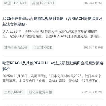
料。
歐盟EU REACH
英國UK REACH
2026年2月25日
2026全球化學品合規節點與應對策略（含REACH法規進展及
新法實施要點）
邁入 2026 年，全球化學品監管進入全面深化與加速落地的關鍵階
段。 歐盟CLP新增危害類別、英國UK REACH註冊再度延期、越南新
《化學品法》全面實施、印尼Halal認證即將強制實施等…。同時，土
耳其、烏克蘭加速推進本地REACH進程，國際危貨運輸規則同步更
其他化學品法規
土耳其KKDIK
2026年1月30日
新，中國《危險化學品安全法》也即將施行。
歐盟EU REACH
歐盟REACH及其他REACH-Like法規最新動態與企業應對策略
解析
2025年11月28日，為期兩天的「日本化學材料展2025」於日本東京
圓滿落幕。本屆展會以「化學」為核心議題，聚焦碳中和目標下的材
料創新與技術突破，吸引來自全球產業鏈上下游共 24,274 位專業人士
參與，為年度化學材料產業的重要盛會。
土耳其KKDIK
新化學物質申報
2025年12月19日
歐盟EU REACH