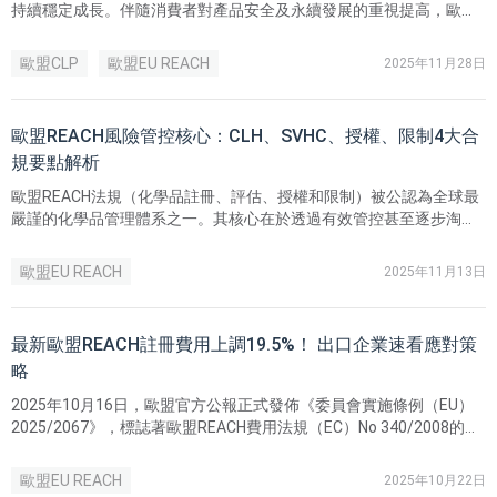
持續穩定成長。伴隨消費者對產品安全及永續發展的重視提高，歐盟
對清潔劑產品的監管力度也越加嚴格，其中，分類標籤審查被列為聯
合執法試點項目，清潔劑產品也成為歐盟永續產品政策的核心關注品
歐盟CLP
歐盟EU REACH
2025年11月28日
類之一。
歐盟REACH風險管控核心：CLH、SVHC、授權、限制4大合
規要點解析
歐盟REACH法規（化學品註冊、評估、授權和限制）被公認為全球最
嚴謹的化學品管理體系之一。其核心在於透過有效管控甚至逐步淘汰
有害物質，將對人體健康與環境的風險降到最低。 在歐盟REACH法規
框架下，化學品的註冊與評估僅為合規起點，真正落實高度保護的關
歐盟EU REACH
2025年11月13日
鍵，在於其風險管控機制——由「統一分類與標籤（CLH）」、「高關
注物質（SVHC）」、「授權（Authorisation）」與「限制
（Restriction）」四大工具協同運作。
最新歐盟REACH註冊費用上調19.5%！ 出口企業速看應對策
略
2025年10月16日，歐盟官方公報正式發佈《委員會實施條例（EU）
2025/2067》，標誌著歐盟REACH費用法規（EC）No 340/2008的修
訂正式落地。 新規將於歐盟官方公報發佈後第20日生效，即2025年
11月5日起，企業在提交REACH註冊時需依照最新費用標準繳納行政
歐盟EU REACH
2025年10月22日
費。其中，有關中小企業SME身份驗證程序的新規，將設有過渡期，