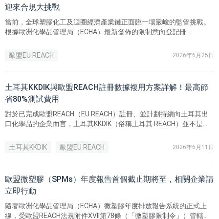
迎來合規大挑戰
當前，全球塑膠化工及迴圈經濟產業鏈正面臨一場嚴峻的監管挑戰。
根據歐洲化學品管理局（ECHA）最新發佈的限制意向登記冊
（Registry of Restriction Intentions）顯示，德國已於2026年4月23
日正式依據歐盟REACH法規提交限制意向，擬對多種具有環境內分泌
歐盟EU REACH
2026年6月25日
干擾特性的雙酚類物質 （Bisphenols）實施全面限制。相應的Annex
XV（附件15）限制卷宗預計將於2027年3月12日正式提交。
土耳其KKDIK與歐盟REACH註冊數據複用方案詳解！最高節
省80%測試費用
對於已完成歐盟REACH（EU REACH）註冊、並計劃持續向土耳其出
口化學品的企業而言，土耳其KKDIK（俗稱土耳其 REACH）並不是
「重複做一次 REACH」，而是一次需要重新完成土耳其本地提交和數
據授權的獨立註冊。
土耳其KKDIK
歐盟EU REACH
2026年6月11日
歐盟微塑膠（SPMs）年度報告首個截止期將至，相關企業請
立即行動
隨著歐洲化學品管理局（ECHA）微塑膠年度排放報告系統的正式上
線，受歐盟REACH法規附件XVII第78條（「微塑膠限制令」）管轄的