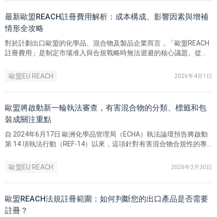
最新歐盟REACH註冊費用解析：成本構成、影響因素與增補
情形全攻略
對於計劃出口歐盟的化學品、混合物及製品企業而言，「歐盟REACH
註冊費用」是制定市場准入與合規戰略時無法迴避的核心議題。從實
務角度看，歐盟REACH註冊並非一次性支出，而是一項長期、動態且
高度客製化的合規投資。其總成本並無統一標價，而是由四大核心模
歐盟EU REACH
2026年4月1日
組共同構成：行政費用、數據資料費用、測試費用與服務費用。
歐盟將啟動新一輪執法審查，有害混合物的分類、標籤和包
裝成關注重點
自 2024年6月17日 歐洲化學品管理局（ECHA）執法論壇預告將啟動
第 14 項執法行動（REF-14）以來，這項針對有害混合物合規性的專
項審查已於2026年正式在歐盟各成員國展開。
歐盟EU REACH
2026年3月30日
歐盟REACH法規註冊範圍：如何判斷您的出口產品是否需要
註冊？