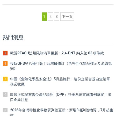
至2027年2月5日起正式實施。
1
2
3
下一頁
熱門消息
歐盟REACH法規限制清單更新：2,4-DNT 納入第 83 項條款
1
接軌GHS第八修訂版！台灣擬修訂《危害性化學品標示及通識規
2
則》
中國《危險化學品安全法》5月起施行！這份企業合規自查清單
3
務必收藏
歐盟正式發布數位產品護照（DPP）註冊系統實施條例草案！出
4
口企業注意
2026年台灣毒性化學物質列管更新：新增3項列管物質，7月起生
5
效