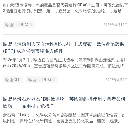
出口歐盟市場時，您的產品是否需要進行 REACH 註冊？可優先從以下
3個維度進行初步判定：第一，產品是「化學物質/混合物」，還是
「物品」；第二，物品中是否存在「有意釋放物質」；第三，相關物
質對歐盟的年出口噸位是否達到1噸或以上。
歐盟EU REACH
2026年3月17日
歐盟《清潔劑與表面活性劑法規》正式發布：數位產品護照
(DPP) 成為強制市場准入條件
2026年3月2日，歐盟官方公報正式發布《清潔劑與界面活性劑法規》
(EU) 2026/405，宣告這項歷時多年的立法工作圓滿完成。該法規將全
面取代已實施二十餘年的舊規 (EC) No 648/2004，成為歐盟清潔劑產
業近二十年來最重大的監管變革。
歐盟CLP
歐盟EU REACH
2026年3月9日
歐盟將滑石粉列為1B類致癌物，英國卻維持使用，業者如何
因應「一品兩標」危機？
滑石粉（Talc），化學成分為水合矽酸鎂，因其卓越的理化性質，如
吸附性、潤滑性和化學惰性，被廣泛應用於化妝品、醫藥、造紙、塑
膠、陶瓷等多個工業領域，長期被視為不可替代的功能性填料與輔