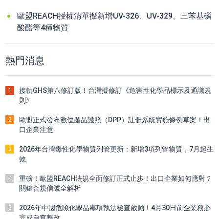
歐盟REACH授權清單擬新增UV-326、UV-329、三苯基磷
酸酯等4種物質
熱門消息
接軌GHS第八修訂版！台灣擬修訂《危害性化學品標示及通識規
1
則》
歐盟正式發布數位產品護照（DPP）註冊系統實施條例草案！出
2
口企業注意
2026年台灣毒性化學物質列管更新：新增3項列管物質，7月起生
3
效
重磅！歐盟REACH法規全面修訂正式止步！出口企業如何應對？
4
關鍵合規信號全解析
2026年中國危險化學品專項執法檢查啟動！4月30日前企業務必
5
完成自查整改