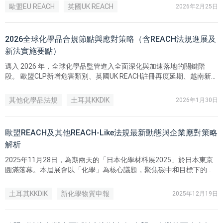
料。
歐盟EU REACH
英國UK REACH
2026年2月25日
2026全球化學品合規節點與應對策略（含REACH法規進展及
新法實施要點）
邁入 2026 年，全球化學品監管進入全面深化與加速落地的關鍵階
段。 歐盟CLP新增危害類別、英國UK REACH註冊再度延期、越南新
《化學品法》全面實施、印尼Halal認證即將強制實施等…。同時，土
耳其、烏克蘭加速推進本地REACH進程，國際危貨運輸規則同步更
其他化學品法規
土耳其KKDIK
2026年1月30日
新，中國《危險化學品安全法》也即將施行。
歐盟EU REACH
歐盟REACH及其他REACH-Like法規最新動態與企業應對策略
解析
2025年11月28日，為期兩天的「日本化學材料展2025」於日本東京
圓滿落幕。本屆展會以「化學」為核心議題，聚焦碳中和目標下的材
料創新與技術突破，吸引來自全球產業鏈上下游共 24,274 位專業人士
參與，為年度化學材料產業的重要盛會。
土耳其KKDIK
新化學物質申報
2025年12月19日
歐盟EU REACH