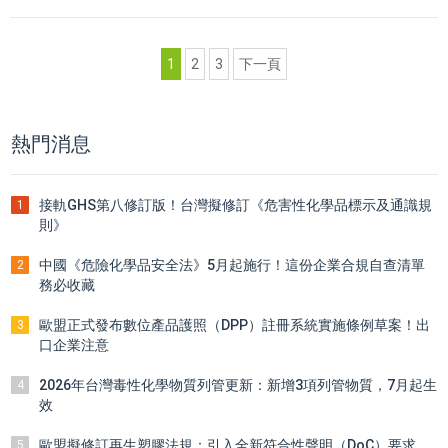
至2027年2月5日起正式實施。
1
2
3
下一頁
熱門消息
接軌GHS第八修訂版！台灣擬修訂《危害性化學品標示及通識規
1
則》
中國《危險化學品安全法》5月起施行！這份企業合規自查清單
2
務必收藏
歐盟正式發布數位產品護照（DPP）註冊系統實施條例草案！出
3
口企業注意
2026年台灣毒性化學物質列管更新：新增3項列管物質，7月起生
4
效
歐盟擬修訂再生塑膠法規：引入全新符合性聲明（DoC）要求
5