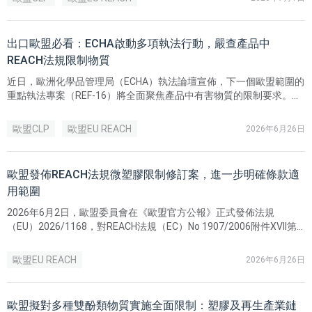
出口歐盟必看：ECHA啟動多項執法行動，嚴查產品中
REACH法規限制物質
近日，歐洲化學品管理局（ECHA）執法論壇宣佈，下一個歐盟範圍的
重點執法專案（REF-16）將全面聚焦產品中有害物質的限制要求。此
外，ECHA 還將針對刺青墨水、CLP 卷宗更新以及生物殺滅劑線上銷
售等開展一系列專項執法檢查。
歐盟CLP
歐盟EU REACH
2026年6月26日
歐盟發佈REACH法規微塑膠限制修訂案，進一步明確條款適
用範圍
2026年6月2日，歐盟委員會在《歐盟官方公報》正式發佈法規
（EU）2026/1168，對REACH法規（EC）No 1907/2006附件XVII第
78項進行修訂，進一步明確了合成聚合物微顆粒（Synthetic
Polymer Microparticles，即「微塑膠」）限制條款的適用範圍。
歐盟EU REACH
2026年6月26日
歐盟擬對多種雙酚類物質實施全面限制：塑膠及再生產業鏈