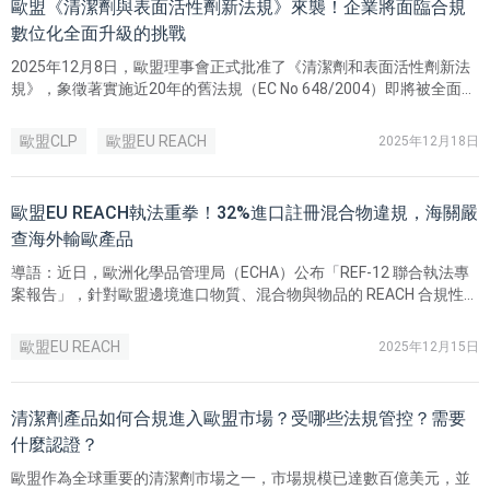
歐盟《清潔劑與表面活性劑新法規》來襲！企業將面臨合規
數位化全面升級的挑戰
2025年12月8日，歐盟理事會正式批准了《清潔劑和表面活性劑新法
規》，象徵著實施近20年的舊法規（EC No 648/2004）即將被全面取
代。
歐盟CLP
歐盟EU REACH
2025年12月18日
歐盟EU REACH執法重拳！32%進口註冊混合物違規，海關嚴
查海外輸歐產品
導語：近日，歐洲化學品管理局（ECHA）公布「REF-12 聯合執法專
案報告」，針對歐盟邊境進口物質、混合物與物品的 REACH 合規性進
行大規模檢查。 結果顯示：進口混合物註冊違規率高達 32%，珠寶等
消費品的重金屬超標問題也相當突出。以下由台灣瑞歐為您解析核心
歐盟EU REACH
2025年12月15日
數據，並提供中國出口企業需特別注意的風險與合規建議。
清潔劑產品如何合規進入歐盟市場？受哪些法規管控？需要
什麼認證？
歐盟作為全球重要的清潔劑市場之一，市場規模已達數百億美元，並