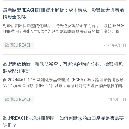
最新歐盟REACH註冊費用解析：成本構成、影響因素與增補
情形全攻略
對於計劃出口歐盟的化學品、混合物及製品企業而言，「歐盟REACH
註冊費用」是制定市場准入與合規戰略時無法迴避的核心議題。從實
務角度看，歐盟REACH註冊並非一次性支出，而是一項長期、動態且
高度客製化的合規投資。其總成本並無統一標價，而是由四大核心模
歐盟EU REACH
2026年4月1日
組共同構成：行政費用、數據資料費用、測試費用與服務費用。
歐盟將啟動新一輪執法審查，有害混合物的分類、標籤和包
裝成關注重點
自 2024年6月17日 歐洲化學品管理局（ECHA）執法論壇預告將啟動
第 14 項執法行動（REF-14）以來，這項針對有害混合物合規性的專
項審查已於2026年正式在歐盟各成員國展開。
歐盟EU REACH
2026年3月30日
歐盟REACH法規註冊範圍：如何判斷您的出口產品是否需要
註冊？