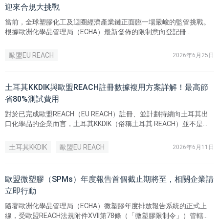
迎來合規大挑戰
當前，全球塑膠化工及迴圈經濟產業鏈正面臨一場嚴峻的監管挑戰。
根據歐洲化學品管理局（ECHA）最新發佈的限制意向登記冊
（Registry of Restriction Intentions）顯示，德國已於2026年4月23
日正式依據歐盟REACH法規提交限制意向，擬對多種具有環境內分泌
歐盟EU REACH
2026年6月25日
干擾特性的雙酚類物質 （Bisphenols）實施全面限制。相應的Annex
XV（附件15）限制卷宗預計將於2027年3月12日正式提交。
土耳其KKDIK與歐盟REACH註冊數據複用方案詳解！最高節
省80%測試費用
對於已完成歐盟REACH（EU REACH）註冊、並計劃持續向土耳其出
口化學品的企業而言，土耳其KKDIK（俗稱土耳其 REACH）並不是
「重複做一次 REACH」，而是一次需要重新完成土耳其本地提交和數
據授權的獨立註冊。
土耳其KKDIK
歐盟EU REACH
2026年6月11日
歐盟微塑膠（SPMs）年度報告首個截止期將至，相關企業請
立即行動
隨著歐洲化學品管理局（ECHA）微塑膠年度排放報告系統的正式上
線，受歐盟REACH法規附件XVII第78條（「微塑膠限制令」）管轄的