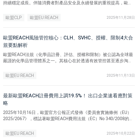
持續穩定成長。伴隨消費者對產品安全及永續發展的重視提高，歐盟
對清潔劑產品的監管力度也越加嚴格，其中，分類標籤審查被列為聯
合執法試點項目，清潔劑產品也成為歐盟永續產品政策的核心關注品
歐盟CLP
歐盟EU REACH
2025年11月28日
類之一。
歐盟REACH風險管控核心：CLH、SVHC、授權、限制4大合
規要點解析
歐盟REACH法規（化學品註冊、評估、授權和限制）被公認為全球最
嚴謹的化學品管理體系之一。其核心在於透過有效管控甚至逐步淘汰
有害物質，將對人體健康與環境的風險降到最低。 在歐盟REACH法規
框架下，化學品的註冊與評估僅為合規起點，真正落實高度保護的關
歐盟EU REACH
2025年11月13日
鍵，在於其風險管控機制——由「統一分類與標籤（CLH）」、「高關
注物質（SVHC）」、「授權（Authorisation）」與「限制
（Restriction）」四大工具協同運作。
最新歐盟REACH註冊費用上調19.5%！ 出口企業速看應對策
略
2025年10月16日，歐盟官方公報正式發佈《委員會實施條例（EU）
2025/2067》，標誌著歐盟REACH費用法規（EC）No 340/2008的修
訂正式落地。 新規將於歐盟官方公報發佈後第20日生效，即2025年
11月5日起，企業在提交REACH註冊時需依照最新費用標準繳納行政
歐盟EU REACH
2025年10月22日
費。其中，有關中小企業SME身份驗證程序的新規，將設有過渡期，