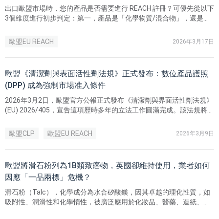
出口歐盟市場時，您的產品是否需要進行 REACH 註冊？可優先從以下
3個維度進行初步判定：第一，產品是「化學物質/混合物」，還是
「物品」；第二，物品中是否存在「有意釋放物質」；第三，相關物
質對歐盟的年出口噸位是否達到1噸或以上。
歐盟EU REACH
2026年3月17日
歐盟《清潔劑與表面活性劑法規》正式發布：數位產品護照
(DPP) 成為強制市場准入條件
2026年3月2日，歐盟官方公報正式發布《清潔劑與界面活性劑法規》
(EU) 2026/405，宣告這項歷時多年的立法工作圓滿完成。該法規將全
面取代已實施二十餘年的舊規 (EC) No 648/2004，成為歐盟清潔劑產
業近二十年來最重大的監管變革。
歐盟CLP
歐盟EU REACH
2026年3月9日
歐盟將滑石粉列為1B類致癌物，英國卻維持使用，業者如何
因應「一品兩標」危機？
滑石粉（Talc），化學成分為水合矽酸鎂，因其卓越的理化性質，如
吸附性、潤滑性和化學惰性，被廣泛應用於化妝品、醫藥、造紙、塑
膠、陶瓷等多個工業領域，長期被視為不可替代的功能性填料與輔