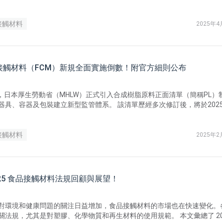
接觸材料
2025年4
接觸材料（FCM）新規全面實施倒數！附官方細則公布
年6月，日本厚生勞動省（MHLW）正式引入合成樹脂原料正面清單（簡稱PL）
器及包裝建立新型監管體系。 該清單歷經多次修訂後，將於2025年5
5年過渡期，屆時在日本流通的相關產品須全面符合PL要求。 近日，日本消費
新Q&A文件，對清單適用範圍及執行細則作出具體說明，以更好地推進正
面實行。
接觸材料
2025年2
2025 食品接觸材料法規回顧與展望！
對環境和健康問題的關注日益增加，食品接觸材料的市場也在快速變化。
關法規，尤其是對塑膠、化學物質和再生材料的使用規範。 本文彙總了 20