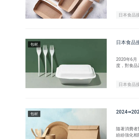
日本食品
日本食品
包材
​2020
度，對食品器具、容
月31日結束
者廳發布最
單制度的全
日本食品
2024➟
包材
隨著消費者
紛紛強化相