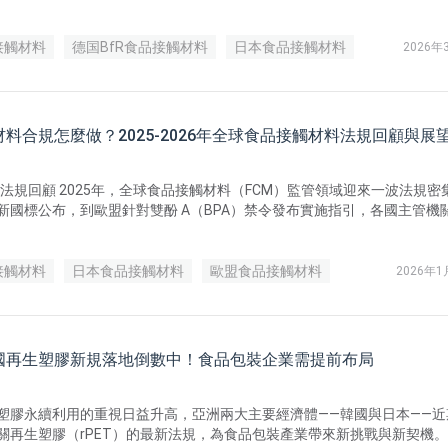
接觸材料
德国BfR食品接觸材料
日本食品接觸材料
2026年
料合規怎麼做？2025-2026年全球食品接觸材料法規回顧與展
重點法規回顧 2025年，全球食品接觸材料（FCM）監管領域迎來一波法規密
新國標公布，到歐盟針對雙酚 A（BPA）禁令發布實施指引，各國主管機
限量規定與更明確的合規說明，全面強化食品接觸材料的安全管理。
接觸材料
日本食品接觸材料
歐盟食品接觸材料
2026年1
國再生塑膠新規落地倒數中！食品包裝企業需提前布局
塑膠永續利用的重視日益升高，亞洲兩大主要經濟體——韓國與日本——近
關再生塑膠（rPET）的最新法規，為食品包裝產業帶來新挑戰與新契機