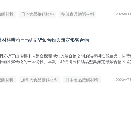
規及 2025 年應重點關注的監管動向，這些法規將直接影響食品接觸材料
企業必須密切關注這些法規的變動，並調整策略以確保合規，同時滿足市
全性的需求，提醒您關注法規生效時間並做好應對準備。
接觸材料
日本食品接觸材料
歐盟食品接觸材料
2025年1
裝材料辨析——結晶型聚合物與無定形聚合物
們分析了由兩種不同聚合機理得到的聚合物之間的結構與性能差異，同時
非極性聚合物的一些特性。本期，我們將分析結晶型與無定形聚合物的差
下吧！
接觸材料
加拿大食品接觸材料
日本食品接觸材料
2023年7