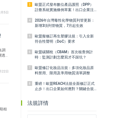
歐盟正式發布數位產品護照（DPP）
3
註冊系統實施條例草案！出口企業注
3月5日
意
2026年台灣毒性化學物質列管更新：
4
新增3項列管物質，7月起生效
望
歐盟擬修訂再生塑膠法規：引入全新
5
符合性聲明（DoC）要求
集調
歐盟碳關稅（CBAM）首次核查倒計
6
關透
時：監測計劃怎麼寫才不踩坑？
歐盟修訂化妝品法規：多項化妝品原
7
月22日
料禁用、限用及準用物質清單調整
重磅！歐盟REACH法規全面修訂正式
8
止步！出口企業如何應對？關鍵合規
信號全解析
法規詳情
期相
。