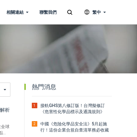
相關連結
聯繫我們
繁中
熱門消息
接軌GHS第八修訂版！台灣擬修訂
1
勢解析
《危害性化學品標示及通識規則》
中國《危險化學品安全法》5月起施
2
在全球
行！這份企業合規自查清單務必收藏
點動