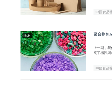
年發布的法
產與貿易。
永續性和安
中國食品
聚合物包
包材
上一期，我
充了極性與
一起來瞭解
中國食品