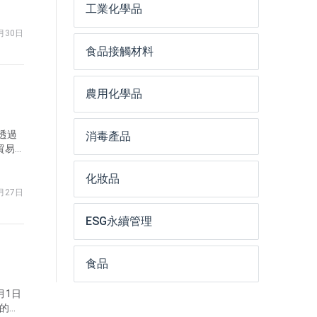
工業化學品
0月30日
食品接觸材料
農用化學品
透過
消毒產品
貿易
產業鏈
化妝品
0月27日
ESG永續管理
食品
月1日
場的合