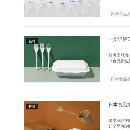
日本食品
一文詳解
包材
隨著全球食
《食品衛生法
措施，不僅
產生深遠影
日本食品
日本食品
包材
備受關注的日
起全面強制