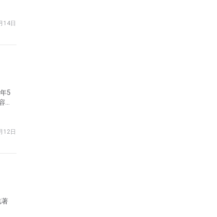
全球
0月14日
）
年5
容器
。
月12日
誌著