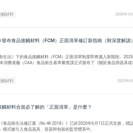
品接觸材料與包裝產品，都需要使用符合正面清單規定的物質生產。對於
應鏈而言，這是一場合規門檻的全面升級。
接觸材料
2025年1
本發布食品接觸材料（FCM）正面清單修訂新指南（附深度解讀
衛生法》下的食品接觸材料（FCM）正面清單制度即將邁入新階段。2025
日本消費者廳（CAA）食品衛生基準審查課正式發布了《關於食品用器具或
中物質規格修訂等請求指南》（消食基第357號，以下簡稱「新指南」）
接觸材料
2025年6
接觸材料合規必了解的「正面清單」是什麼？
食品衛生法修訂案（No.46 2018）》​已於2020年6月1日正式生效，標
」模式被引入食品器具、容器和包裝的監管體系中。