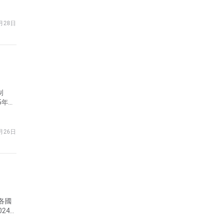
月28日
制
面清
月26日
各國
24