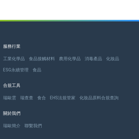
服務行業
工業化學品
食品接觸材料
農用化學品
消毒產品
化妝品
ESG永續管理
食品
合規工具
瑞歐雲
瑞查查
食合
EHS法規管家
化妝品原料合規查詢
關於我們
瑞歐簡介
聯繫我們