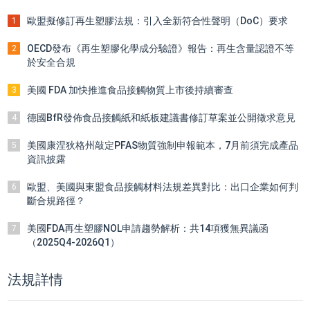
歐盟擬修訂再生塑膠法規：引入全新符合性聲明（DoC）要求
1
OECD發布《再生塑膠化學成分驗證》報告：再生含量認證不等
2
於安全合規
美國 FDA 加快推進食品接觸物質上市後持續審查
3
德國BfR發佈食品接觸紙和紙板建議書修訂草案並公開徵求意見
4
美國康涅狄格州敲定PFAS物質強制申報範本，7月前須完成產品
5
資訊披露
歐盟、美國與東盟食品接觸材料法規差異對比：出口企業如何判
6
斷合規路徑？
美國FDA再生塑膠NOL申請趨勢解析：共14項獲無異議函
7
（2025Q4-2026Q1）
法規詳情