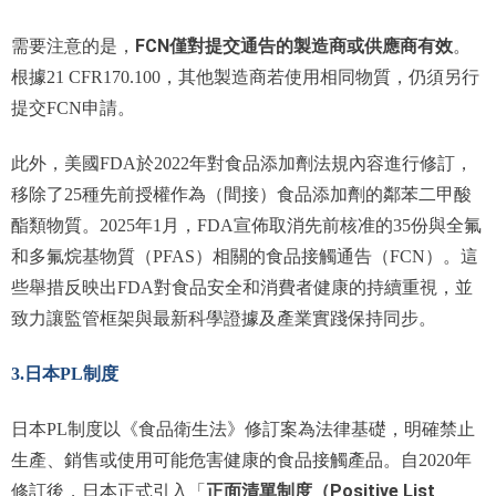
FCN僅對提交通告的製造商或供應商有效
需要注意的是，
。
根據21 CFR170.100，其他製造商若使用相同物質，仍須另行
提交FCN申請。
此外，美國FDA於2022年對食品添加劑法規內容進行修訂，
移除了25種先前授權作為（間接）食品添加劑的鄰苯二甲酸
酯類物質。2025年1月，FDA宣佈取消先前核准的35
份與全氟
和多氟烷基物質（PFAS）相關的食品接觸通告（FCN）。這
些舉措反映出FDA對食品安全和消費者健康的持續重視，並
致力讓監管框
架與最新科學證據及產業實踐保持同步。
3.日本PL制度
日本PL制度以《食品衛生法》修訂案為法律基礎，明確禁止
生產、銷售或使用可能危害健康的食品接觸產品。自2020年
正面清單制度（Positive List
修訂後，日本正式引入「