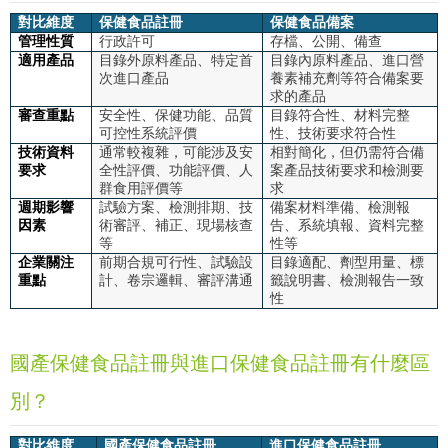
對比維度
保健食品註冊
保健食品備案
管理性質
行政許可
存檔、公開、備查
適用產品
目錄外原料產品、特定首
目錄內原料產品、進口營
次進口產品
養素補充劑等符合備案要
求的產品
審查重點
安全性、保健功能、品質
目錄符合性、材料完整
可控性系統評價
性、技術要求符合性
技術資料
通常較複雜，可能涉及安
相對簡化，但仍需符合備
要求
全性評價、功能評價、人
案產品技術要求和檢測要
群食用評價等
求
週期影響
試驗方案、檢測排期、技
備案材料準備、檢測報
因素
術審評、補正、現場核查
告、系統填報、資料完整
等
性等
企業關注
前期合規可行性、試驗設
目錄適配、劑型用量、標
重點
計、卷宗邏輯、審評溝通
籤說明書、檢測報告一致
性
國產保健食品註冊與進口保健食品註冊有什麼區
別？
對比維度
國產保健食品註冊
進口保健食品註冊