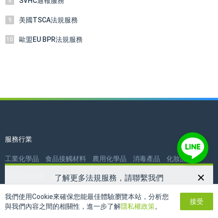
SVHC通報服務
8
美國TSCA法規服務
9
歐盟EU BPR法規服務
10
服務行業
工業化學品
食品接觸材料
農用化學品
消毒產品
化妝品
ESG永續管理
食品
了解更多法規服務，請聯繫我們
03-3466936
電話：
我們使用Cookie來確保您能最佳體驗瀏覽本站，分析您
合規工具
接受
twreach24h@reach24h.com
郵箱：
與我們內容之間的相關性，進一步了解
隱私權政策
。