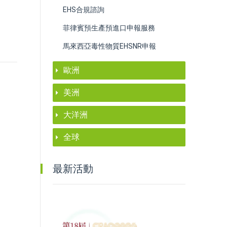
EHS合規諮詢
。
菲律賓預生產預進口申報服務
馬來西亞毒性物質EHSNR申報
歐洲
美洲
大洋洲
全球
最新活動