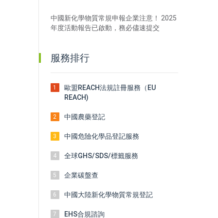
檻下修
中國新化學物質常規申報企業注意！ 2025
年度活動報告已啟動，務必儘速提交
服務排行
歐盟REACH法規註冊服務（EU
1
REACH)
中國農藥登記
2
中國危險化學品登記服務
3
全球GHS/SDS/標籤服務
4
企業碳盤查
5
中國大陸新化學物質常規登記
6
EHS合規諮詢
7