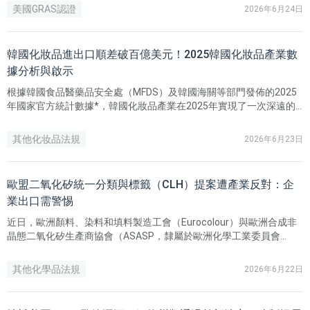
美國GRAS認證
2026年6月24日
韓國化妝品進出口順差破百億美元！2025韓國化妝品產業數
據分析與啟示
根據韓國食品醫藥品安全處（MFDS）及韓國海關等部門發佈的2025
年國家官方統計數據*，韓國化妝品產業在2025年實現了一次深遠的
歷史性跨越：貿易收支順差首次突破100億美元大關，出口額在超越
美國後躍升為全球第二大化妝品出口國。這一成績的取得，絕非單純
其他化妆品法規
2026年6月23日
的出口數字增長，而是伴隨著韓國地緣出口市場的全面重構、資本驅
動型敏捷獨立品牌的爆發、高度集中的CDMO生態協同，以及國家層
面「政策輔導型」監管政策的深度驅動。
歐盟二氧化矽統一分類與標籤（CLH）提案遭產業反對：企
業出口需警惕
近日，歐洲顏料、染料和填料製造工會（Eurocolour）與歐洲合成非
晶態二氧化矽生產商協會（ASASP，隸屬於歐洲化學工業委員會
Cefic）聯合發佈聲明，明確反對歐洲化學品管理局 （ECHA）關於二
氧化矽（Silica）統一分類與標籤 （CLH）的提案。
其他化學品法規
2026年6月22日