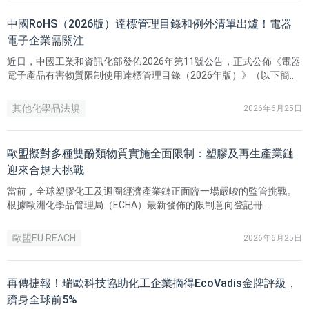
中國RoHS（2026版）達標管理目錄和例外清單出爐！電器
電子企業需關注
近日，中國工業和資訊化部發佈2026年第11號公告，正式公佈《電器
電子產品有害物質限制使用達標管理目錄（2026年版）》（以下簡稱
《達標管理目錄》）及《達標管理目錄應用例外清單（2026年版）》
（以下簡稱《例外清單》）。
其他化學品法規
2026年6月25日
歐盟擬對多種雙酚類物質實施全面限制：塑膠及再生產業鏈
迎來合規大挑戰
當前，全球塑膠化工及迴圈經濟產業鏈正面臨一場嚴峻的監管挑戰。
根據歐洲化學品管理局（ECHA）最新發佈的限制意向登記冊
（Registry of Restriction Intentions）顯示，德國已於2026年4月23
日正式依據歐盟REACH法規提交限制意向，擬對多種具有環境內分泌
歐盟EU REACH
2026年6月25日
干擾特性的雙酚類物質 （Bisphenols）實施全面限制。相應的Annex
XV（附件15）限制卷宗預計將於2027年3月12日正式提交。
再傳捷報！瑞歐科技協助化工企業摘得EcoVadis金牌評級，
躋身全球前5%