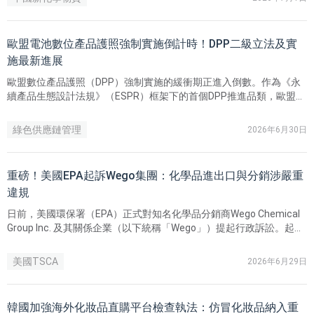
歐盟電池數位產品護照強制實施倒計時！DPP二級立法及實
施最新進展
歐盟數位產品護照（DPP）強制實施的緩衝期正進入倒數。作為《永
續產品生態設計法規》（ESPR）框架下的首個DPP推進品類，歐盟委
員會近期召開了關於「歐盟數位產品護照：電池產業的影響與實踐指
導」專題網路研討會。
綠色供應鏈管理
2026年6月30日
重磅！美國EPA起訴Wego集團：化學品進出口與分銷涉嚴重
違規
日前，美國環保署（EPA）正式對知名化學品分銷商Wego Chemical
Group Inc. 及其關係企業（以下統稱「Wego」）提起行政訴訟。起訴
書詳細列出了10項獨立違規指控（Counts 1 - 10），指控該企業在過
去數年的化學品進出口及分銷業務中存在嚴重的系統性違規，並面臨
美國TSCA
2026年6月29日
法定的巨額民事罰款。
韓國加強海外化妝品直購平台檢查執法：仿冒化妝品納入重