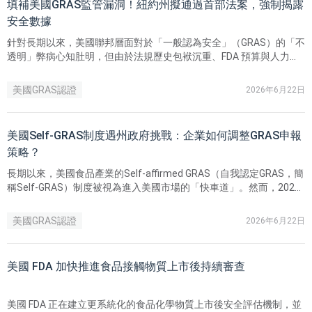
填補美國GRAS監管漏洞！紐約州擬通過首部法案，強制揭露
安全數據
針對長期以來，美國聯邦層面對於「一般認為安全」（GRAS）的「不
透明」弊病心知肚明，但由於法規歷史包袱沉重、FDA 預算與人力長
年吃緊，導致聯邦層面的改革雷聲大雨點小。這種監管權力的真空，
直接倒逼了具有高度立法自主權的州政府展開「自救」。
美國GRAS認證
2026年6月22日
美國Self-GRAS制度遇州政府挑戰：企業如何調整GRAS申報
策略？
長期以來，美國食品產業的Self-affirmed GRAS（自我認定GRAS，簡
稱Self-GRAS）制度被視為進入美國市場的「快車道」。然而，2025
–2026年，這一模式正遭遇來自州政府的挑戰。隨著紐約州、加利福
尼亞州相繼出台針對性法案，透過「企業自證」進入美國市場的模式
美國GRAS認證
2026年6月22日
正在迎來分歧點。 聯邦制度下的「透明度危機」
美國 FDA 加快推進食品接觸物質上市後持續審查
美國 FDA 正在建立更系統化的食品化學物質上市後安全評估機制，並