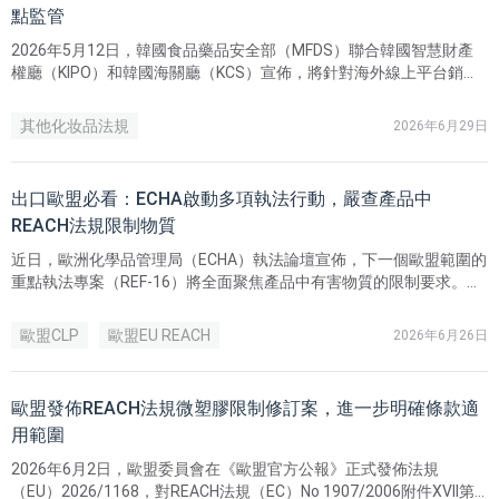
點監管
2026年5月12日，韓國食品藥品安全部（MFDS）聯合韓國智慧財產
權廳（KIPO）和韓國海關廳（KCS）宣佈，將針對海外線上平台銷售
的涉嫌假冒化妝品開展聯合安全檢查。該措施旨在應對海外直購化妝
品規模增長帶來的品牌安全風險，加強對韓國美妝品牌知識產權的保
其他化妆品法規
2026年6月29日
護。
出口歐盟必看：ECHA啟動多項執法行動，嚴查產品中
REACH法規限制物質
近日，歐洲化學品管理局（ECHA）執法論壇宣佈，下一個歐盟範圍的
重點執法專案（REF-16）將全面聚焦產品中有害物質的限制要求。此
外，ECHA 還將針對刺青墨水、CLP 卷宗更新以及生物殺滅劑線上銷
售等開展一系列專項執法檢查。
歐盟CLP
歐盟EU REACH
2026年6月26日
歐盟發佈REACH法規微塑膠限制修訂案，進一步明確條款適
用範圍
2026年6月2日，歐盟委員會在《歐盟官方公報》正式發佈法規
（EU）2026/1168，對REACH法規（EC）No 1907/2006附件XVII第