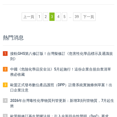
...
上一頁
1
2
3
4
5
39
下一頁
熱門消息
接軌GHS第八修訂版！台灣擬修訂《危害性化學品標示及通識規
1
則》
中國《危險化學品安全法》5月起施行！這份企業合規自查清單
2
務必收藏
歐盟正式發布數位產品護照（DPP）註冊系統實施條例草案！出
3
口企業注意
2026年台灣毒性化學物質列管更新：新增3項列管物質，7月起生
4
效
歐盟擬修訂再生塑膠法規：引入全新符合性聲明（DoC）要求
5