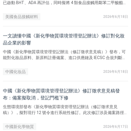
已啟動 BHT、ADA 再評估，同時擬將 4 類食品接觸用鄰苯二甲酸酯納
入未來累積風險評估。這一動向表明，食品接觸物質、食品添加劑、
GRAS 物質及相關食品化學物質即使已獲授權，仍可能因新的毒理資
美國食品接觸材料
2026年6月18日
料、遷移／暴露資訊或國際監管變化被重新審查。瑞歐科技提醒食品
接觸材料及包裝企業，應提前排查產品中涉及的相關物質，完善使用
量、遷移量、暴露量及安全性資料，以應對 FDA 上市後審查趨嚴趨
一文讀懂中國《新化學物質環境管理登記辦法》修訂對化妝
勢。
品企業的影響
中國《新化學物質環境管理登記辦法（修訂徵求意見稿）》發布，可
能對化妝品原料、新原料註冊備案、進口供應鏈及 IECSC 合規判斷產
生影響。瑞歐科技梳理本次修訂對化妝品企業的重點影響，提醒企業
不能僅以原料是否列入 IECIC 或完成化妝品新原料註冊備案作為判斷
中國化妆品
2026年6月18日
依據，還應同步核查其是否涉及中國大陸新化學物質登記要求，並提
前評估登記路徑、申請主體與供應鏈合規責任。
中國《新化學物質環境管理登記辦法》修訂徵求意見稿發
布：備案擬取消，登記門檻下修
生態環境部發布《新化學物質環境管理登記辦法（修訂徵求意見
稿）》，擬對現行 12 號令進行系統性修訂。此次修訂涉及備案路徑取
消、登記門檻下移、申請主體調整、審查時限壓縮、後續管理數位化
及過渡期安排等重點內容。瑞歐科技對修訂要點進行梳理，並提醒企
中國新化學物質
2026年6月17日
業提前盤點既有備案物質、評估登記路徑及供應鏈合規責任。