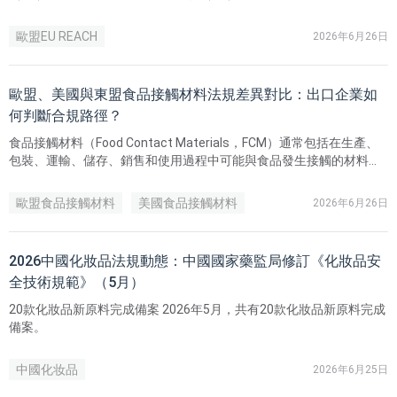
78項進行修訂，進一步明確了合成聚合物微顆粒（Synthetic
Polymer Microparticles，即「微塑膠」）限制條款的適用範圍。
歐盟EU REACH
2026年6月26日
歐盟、美國與東盟食品接觸材料法規差異對比：出口企業如
何判斷合規路徑？
食品接觸材料（Food Contact Materials，FCM）通常包括在生產、
包裝、運輸、儲存、銷售和使用過程中可能與食品發生接觸的材料和
製品，例如飲料瓶、外賣餐盒、罐頭內塗層、陶瓷餐具、密封圈、塗
層、油墨、黏合劑等。
歐盟食品接觸材料
美國食品接觸材料
2026年6月26日
2026中國化妝品法規動態：中國國家藥監局修訂《化妝品安
全技術規範》（5月）
20款化妝品新原料完成備案 2026年5月，共有20款化妝品新原料完成
備案。
中國化妆品
2026年6月25日