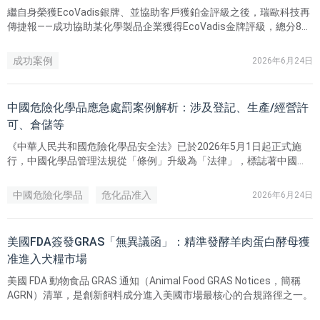
繼自身榮獲EcoVadis銀牌、並協助客戶獲鉑金評級之後，瑞歐科技再
傳捷報——成功協助某化學製品企業獲得EcoVadis金牌評級，總分80
分，躋身全球參評企業前5%！
成功案例
2026年6月24日
中國危險化學品應急處罰案例解析：涉及登記、生產/經營許
可、倉儲等
《中華人民共和國危險化學品安全法》已於2026年5月1日起正式施
行，中國化學品管理法規從「條例」升級為「法律」，標誌著中國危
化品監管正式邁入全覆蓋 、嚴監管的新階段。
中國危險化學品
危化品准入
2026年6月24日
美國FDA簽發GRAS「無異議函」：精準發酵羊肉蛋白酵母獲
准進入犬糧市場
美國 FDA 動物食品 GRAS 通知（Animal Food GRAS Notices，簡稱
AGRN）清單，是創新飼料成分進入美國市場最核心的合規路徑之一。