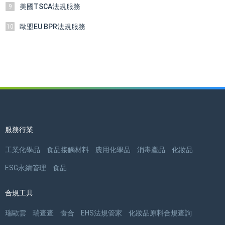
美國TSCA法規服務
9
歐盟EU BPR法規服務
10
服務行業
工業化學品
食品接觸材料
農用化學品
消毒產品
化妝品
ESG永續管理
食品
合規工具
瑞歐雲
瑞查查
食合
EHS法規管家
化妝品原料合規查詢