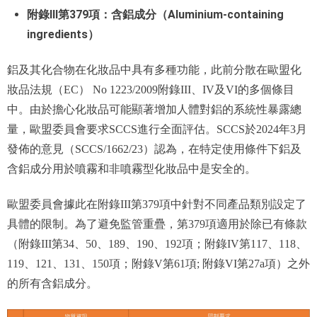
附錄III第379項：含鋁成分（Aluminium-containing
ingredients）
鋁及其化合物在化妝品中具有多種功能，此前分散在歐盟化
妝品法規（EC） No 1223/2009附錄III、IV及VI的多個條目
中。由於擔心化妝品可能顯著增加人體對鋁的系統性暴露總
量，歐盟委員會要求SCCS進行全面評估。SCCS於2024年3月
發佈的意見（SCCS/1662/23）認為，在特定使用條件下鋁及
含鋁成分用於噴霧和非噴霧型化妝品中是安全的。
歐盟委員會據此在附錄III第379項中針對不同產品類別設定了
具體的限制。為了避免監管重疊，第379項適用於除已有條款
（附錄III第34、50、189、190、192項；附錄IV第117、118、
119、121、131、150項；附錄V第61項; 附錄VI第27a項）之外
的所有含鋁成分。