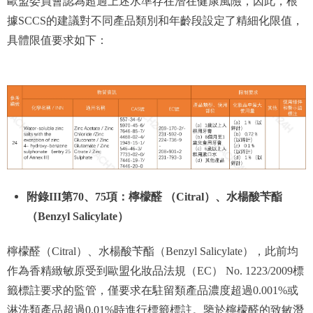
歐盟委員會認為超過上述水準存在潛在健康風險，因此，根
據SCCS的建議對不同產品類別和年齡段設定了精細化限值，
具體限值要求如下：
附錄III第70、75項：檸檬醛 （Citral）、水楊酸苄酯
（Benzyl Salicylate）
檸檬醛（Citral）、水楊酸苄酯（Benzyl Salicylate），此前均
作為香精緻敏原受到歐盟化妝品法規（EC） No. 1223/2009標
籤標註要求的監管，僅要求在駐留類產品濃度超過0.001%或
淋洗類產品超過0.01%時進行標籤標註。鑒於檸檬醛的致敏潛