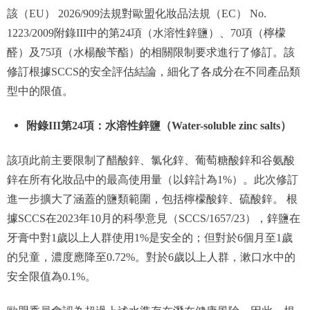
該（EU） 2026/909法規對歐盟化妝品法規（EC） No.
1223/2009附錄III中的第24項（水溶性鋅鹽）、70項（檸檬
醛）及75項（水楊酸苄酯）的相關限制要求進行了修訂。該
修訂根據SCCS的安全評估結論，細化了各成分在不同產品類
型中的限值。
附錄III第24項：水溶性鋅鹽（Water-soluble zinc salts）
該項此前主要限制了醋酸鋅、氯化鋅、葡萄糖酸鋅和谷氨酸
鋅在所有化妝品中的最高使用量（以鋅計為1%）。此次修訂
進一步擴大了涵蓋的鹽類範圍，包括檸檬酸鋅、硫酸鋅。 根
據SCCS在2023年10月的科學意見（SCCS/1657/23），鋅鹽在
牙膏中對1歲以上人群使用1%是安全的；但對於6個月至1歲
的兒童，濃度應降至0.72%。對於6歲以上人群，漱口水中的
安全限值為0.1%。