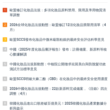
歐盟修訂化妝品法規：多項化妝品原料禁用、限用及準用物質清
1
單調整
2026全球化妝品法規動態：歐盟修訂12項化妝品禁限用清單（4
2
月）
歐盟SCCS發布化妝品中微米級顆粒銀的最終安全評估科學意見
3
中國《2025年度化妝品審評報告》發布：註冊備案、新原料等核
4
心數據解讀
中國化妝品法規新動態：中檢院公開徵求祛斑美白與防脫髮功效
5
測試方法標準意見
歐盟SCCS明確大麻二酚（CBD）在化妝品中的最終安全使用濃度
6
2026中國化妝品法規動態：22款新原料完成備案，《目錄》四次
7
調整（4月）
韓國化妝品進出口順差破百億美元！2025韓國化妝品產業數據分
8
析與啟示