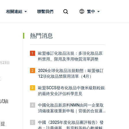
相關連結
聯繫我們
繁中
熱門消息
歐盟修訂化妝品法規：多項化妝品原
1
料禁用、限用及準用物質清單調整
月23日
2026全球化妝品法規動態：歐盟修訂
2
12項化妝品禁限用清單（4月）
來
歐盟SCCS發布化妝品中微米級顆粒銀
3
的最終安全評估科學意見
試驗
中國化妝品新原料NMN由同一企業取
4
消備後案後重新申報｜背後的合規邏
輯
中國《2025年度化妝品審評報告》發
5
面提
布：註冊備案、新原料等核心數據解