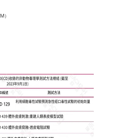
）
AM）