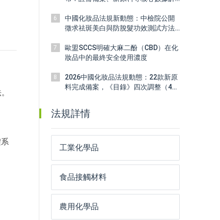
讀
中國化妝品法規新動態：中檢院公開
6
徵求祛斑美白與防脫髮功效測試方法
標準意見
歐盟SCCS明確大麻二酚（CBD）在化
7
妝品中的最終安全使用濃度
2026中國化妝品法規動態：22款新原
8
料完成備案，《目錄》四次調整（4
法。
月）
法規詳情
體系
工業化學品
食品接觸材料
農用化學品