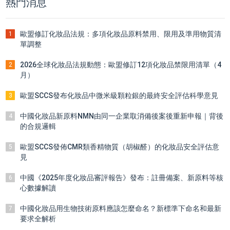
熱門消息
歐盟修訂化妝品法規：多項化妝品原料禁用、限用及準用物質清
1
單調整
2026全球化妝品法規動態：歐盟修訂12項化妝品禁限用清單（4
2
月）
歐盟SCCS發布化妝品中微米級顆粒銀的最終安全評估科學意見
3
中國化妝品新原料NMN由同一企業取消備後案後重新申報｜背後
4
的合規邏輯
歐盟SCCS發佈CMR類香精物質（胡椒醛）的化妝品安全評估意
5
見
中國《2025年度化妝品審評報告》發布：註冊備案、新原料等核
6
心數據解讀
中國化妝品用生物技術原料應該怎麼命名？新標準下命名和最新
7
要求全解析