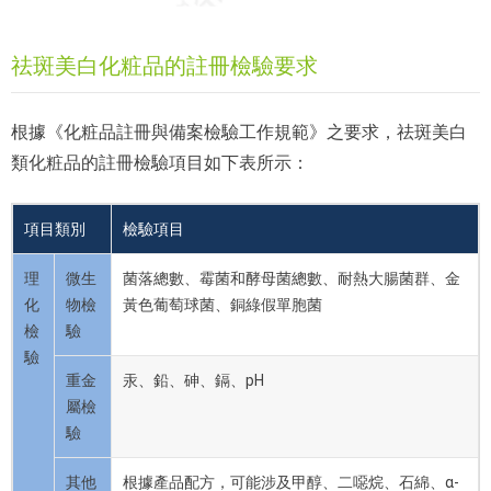
祛斑美白化粧品的註冊檢驗要求
根據《化粧品註冊與備案檢驗工作規範》之要求，祛斑美白
類化粧品的註冊檢驗項目如下表所示：
項目類別
檢驗項目
理
微生
菌落總數、霉菌和酵母菌總數、耐熱大腸菌群、金
化
物檢
黃色葡萄球菌、銅綠假單胞菌
檢
驗
驗
重金
汞、鉛、砷、鎘、pH
屬檢
驗
其他
根據產品配方，可能涉及甲醇、二噁烷、石綿、α-