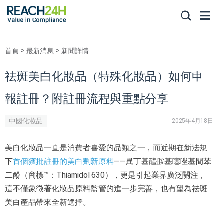
首頁
最新消息
新聞詳情
祛斑美白化妝品（特殊化妝品）如何申
報註冊？附註冊流程與重點分享
中國化妆品
2025年4月18日
美白化妝品一直是消費者喜愛的品類之一，而近期在新法規
下
首個獲批註冊的美白劑新原料
——異丁基醯胺基噻唑基間苯
二酚（商標™️：Thiamidol 630），更是引起業界廣泛關注，
這不僅象徵著化妝品原料監管的進一步完善，也有望為祛斑
美白產品帶來全新選擇。