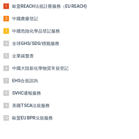
歐盟REACH法規註冊服務（EU REACH)
1
中國農藥登記
2
中國危險化學品登記服務
3
全球GHS/SDS/標籤服務
4
企業碳盤查
5
中國大陸新化學物質常規登記
6
EHS合規諮詢
7
SVHC通報服務
8
美國TSCA法規服務
9
歐盟EU BPR法規服務
10