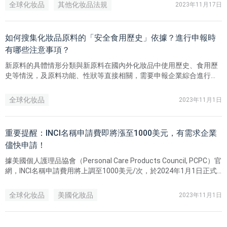
些物質的豁免申請流程。適用於英格蘭、蘇格蘭和威爾士。
全球化妆品
其他化妆品法規
2023年11月17日
如何搜集化妝品原料的「安全食用歷史」依據？進行申報時
有哪些注意事項？
新原料的具體情形分類與新原料在國內外化妝品中使用歷史、食用歷
史等情況，及原料功能、性狀等直接相關，需要申報企業綜合進行判
定。
全球化妆品
2023年11月1日
重要提醒：INCI名稱申請費即將漲至1000美元，有需求企業
儘快申請！
據美國個人護理品協會（Personal Care Products Council, PCPC）官
網，INCI名稱申請費用將上調至1000美元/次，於2024年1月1日正式
實施。
全球化妆品
美國化妝品
2023年11月1日