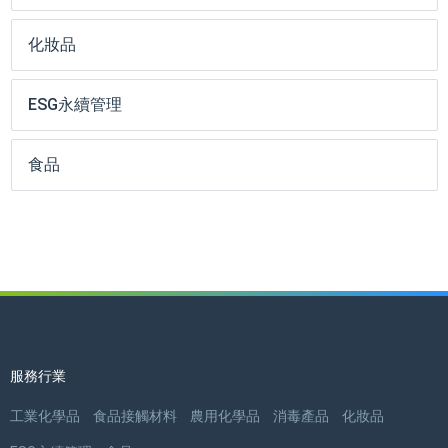
化妝品
ESG永續管理
食品
服務行業
工業化學品
食品接觸材料
農用化學品
消毒產品
化妝品