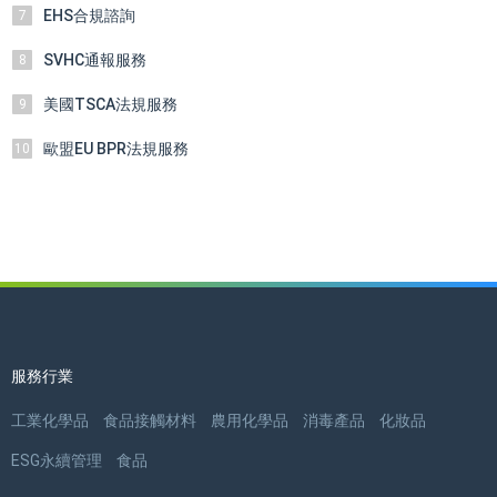
EHS合規諮詢
7
SVHC通報服務
8
美國TSCA法規服務
9
歐盟EU BPR法規服務
10
服務行業
工業化學品
食品接觸材料
農用化學品
消毒產品
化妝品
ESG永續管理
食品