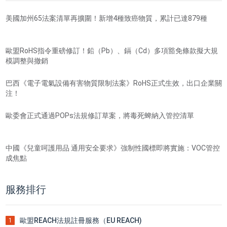
美國加州65法案清單再擴圍！新增4種致癌物質，累計已達879種
歐盟RoHS指令重磅修訂！鉛（Pb）、鎘（Cd）多項豁免條款擬大規
模調整與撤銷
巴西《電子電氣設備有害物質限制法案》RoHS正式生效，出口企業關
注！
歐委會正式通過POPs法規修訂草案，將毒死蜱納入管控清單
中國《兒童呵護用品 通用安全要求》強制性國標即將實施：VOC管控
成焦點
服務排行
歐盟REACH法規註冊服務（EU REACH)
1