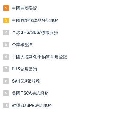
中國農藥登記
2
中國危險化學品登記服務
3
全球GHS/SDS/標籤服務
4
企業碳盤查
5
中國大陸新化學物質常規登記
6
EHS合規諮詢
7
SVHC通報服務
8
美國TSCA法規服務
9
歐盟EU BPR法規服務
10