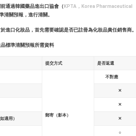
關前通過韓國藥品進出口協會（
KPTA，Korea Pharmaceutical
準清關預報，進行清關。
對於進口化妝品，首先需要確認是否已註冊為化妝品責任銷售商
妝品標準清關預報所需資料
提交方式
是否返還
不對應
✕
✕
郵寄（影本）
（如適用）
✕
○