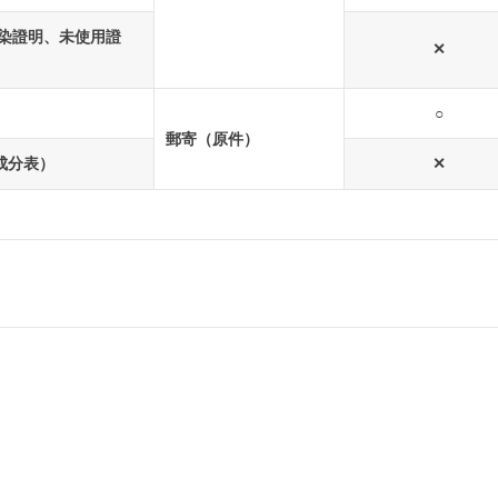
未感染證明、未使用證
✕
○
郵寄（原件）
的成分表）
✕