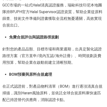
GCC市場的一站式Halal清真認證服務，瑞歐科技印尼本地團
隊持BPJPH官方Halal Supervisor認證資質，幫助企業從原料
篩查、技術文件準備到證書獲取全流程無憂通關，高效實現
合規出口。
免費合規評估與認證路徑規劃
針對您的產品品
類、目標市場和商業週期，出具定製化認證
路徑方案（官方直申/境內互認/海外註冊）、時間規劃及費
用預算，幫助企業在啟
動前建立清晰預期。
BOM預審與原料合規處理
在正式認證前，對產品物料清單（BOM）進行逐項清真合規
掃描，識別Haram風險原料，並依託全球合規原料庫快速匹
配已持證替代供應商，消除認證卡點。