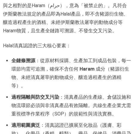
與之相對的是Haram（حرام），意為「被禁止的」。凡符合
伊斯蘭教法規定的產品即為Halal產品，即不含豬源衍生物、
釀造過程產生的酒精、未經伊斯蘭教法屠宰的動物成分等
Haram物質，且生產全鏈路可溯源、不發生交叉污染。
Halal清真認證的三大核心要素：
全鏈條溯源
：從原材料採購、生產加工到成品包裝，每一
環節均需可追溯，確保不含任何
Haram
成分（豬源衍生
物、未經清真屠宰的動物成分、釀造過程產生的酒精
等）。
過程隔離與防交叉污染
：清真產品的生產線、倉儲設施和
物流環節必須與非清真產品有效隔離。共線生產企業尤需
重視標準作業程序（SOP）的規範性與清洗實務。
適用範圍廣泛
：清真認證已擴展至化妝品（護膚、彩
妝）、化學品（香精、醇類）、藥品、保健品、消費品乃