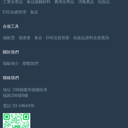
工業化學品
食品接觸材料
農用化學品
消毒產品
化妝品
ESG永續管理
食品
合規工具
瑞歐雲
瑞查查
食合
EHS法規管家
化妝品原料合規查詢
關於我們
瑞歐簡介
聯繫我們
聯絡我們
地址: 330桃園市桃園區幸
福路206號8樓
電話: 03-3466936